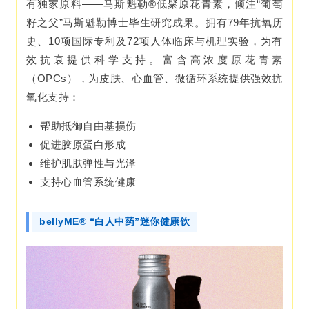
有独家原料——马斯魁勒®低聚原花青素，倾注“葡萄
籽之父”马斯魁勒博士毕生研究成果。拥有79年抗氧历
史、10项国际专利及72项人体临床与机理实验，为有
效抗衰提供科学支持。富含高浓度原花青素
（OPCs），为皮肤、心血管、微循环系统提供强效抗
氧化支持：
帮助抵御自由基损伤
促进胶原蛋白形成
维护肌肤弹性与光泽
支持心血管系统健康
bellyME® “白人中药”迷你健康饮