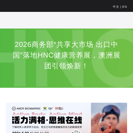
中文
|
EN
2026商务部“共享大市场 出口中
国”落地HNC健康营养展，澳洲展
团引领焕新！