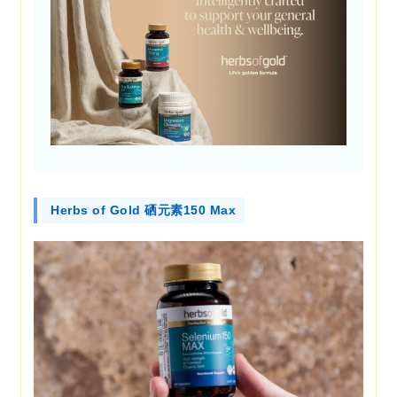
Herbs of Gold 硒元素150 Max