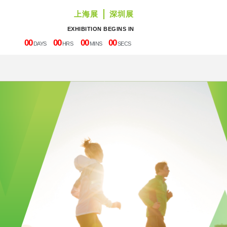
上海展
深圳展
EXHIBITION BEGINS IN
00
00
00
00
DAYS
HRS
MINS
SECS