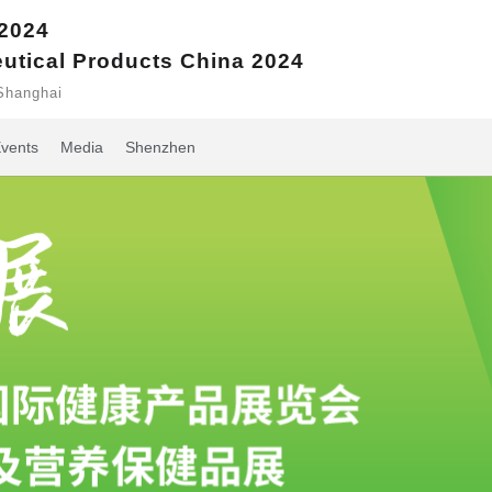
 2024
eutical Products China 2024
Shanghai
vents
Media
Shenzhen