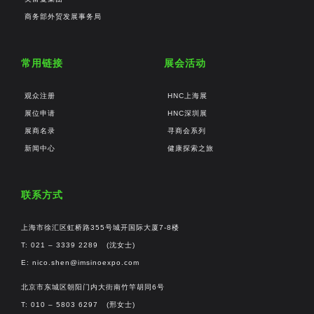
商务部外贸发展事务局
常用链接
展会活动
观众注册
HNC上海展
展位申请
HNC深圳展
展商名录
寻商会系列
新闻中心
健康探索之旅
联系方式
上海市徐汇区虹桥路355号城开国际大厦7-8楼
T: 021 – 3339 2289 (沈女士)
E:
nico.shen@imsinoexpo.com
北京市东城区朝阳门内大街南竹竿胡同6号
T: 010 – 5803 6297 (邢女士)