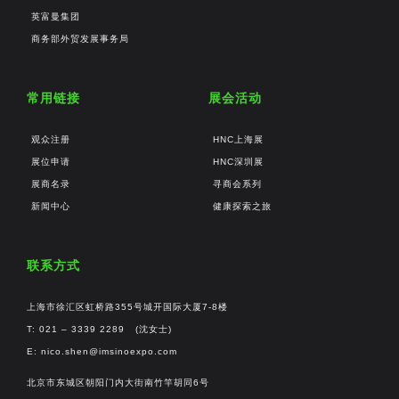
英富曼集团
商务部外贸发展事务局
常用链接
展会活动
观众注册
HNC上海展
展位申请
HNC深圳展
展商名录
寻商会系列
新闻中心
健康探索之旅
联系方式
上海市徐汇区虹桥路355号城开国际大厦7-8楼
T: 021 – 3339 2289 (沈女士)
E:
nico.shen@imsinoexpo.com
北京市东城区朝阳门内大街南竹竿胡同6号