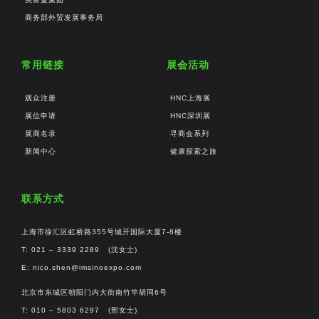
商务部外贸发展事务局
常用链接
展会活动
观众注册
HNC上海展
展位申请
HNC深圳展
展商名录
寻商会系列
新闻中心
健康探索之旅
联系方式
上海市徐汇区虹桥路355号城开国际大厦7-8楼
T: 021 – 3339 2289 (沈女士)
E:
nico.shen@imsinoexpo.com
北京市东城区朝阳门内大街南竹竿胡同6号
T: 010 – 5803 6297 (邢女士)