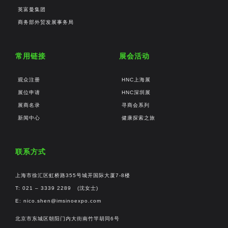
英富曼集团
商务部外贸发展事务局
常用链接
展会活动
观众注册
HNC上海展
展位申请
HNC深圳展
展商名录
寻商会系列
新闻中心
健康探索之旅
联系方式
上海市徐汇区虹桥路355号城开国际大厦7-8楼
T: 021 – 3339 2289 (沈女士)
E:
nico.shen@imsinoexpo.com
北京市东城区朝阳门内大街南竹竿胡同6号