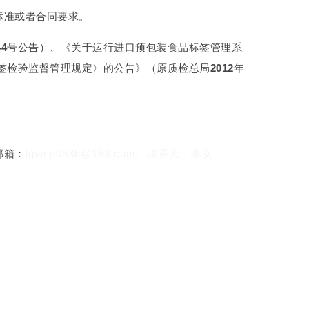
标准或者合同要求。
44
号公告）、《关于运行进口预包装食品标签管理系
签检验监督管理规定〉的公告》（原质检总局
2012
年
邮箱：
lgying0536@163.com。联系人：李女