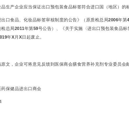
食品生产企业应当保证出口预包装食品标签符合进口国（地区）的
进出口食品、化妆品标签审核制度的公告》（原质检总局
2006
年第
质检总局
2011
年第
59
号公告）、《关于实施〈进出口预包装食品标
019
年
X
月
X
日起废止。
稿原文，企业可将意见反馈到医保商会膳食营养补充剂专业委员会
医药保健品进出口商会
4