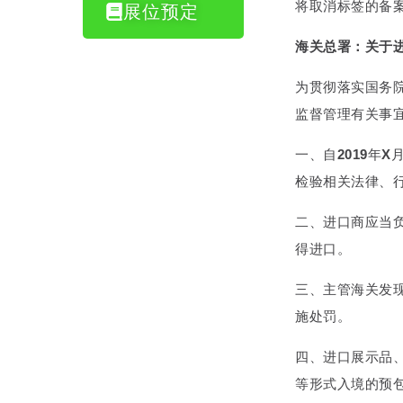
将取消标签的备
展位预定
海关总署：关于
为贯彻落实国务
监督管理有关事
一、自
2019
年
X
检验相关法律、
二、进口商应当
得进口。
三、主管海关发
施处罚。
四、进口展示品
等形式入境的预