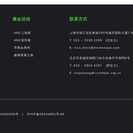
展会活动
联系方式
HNC上海展
上海市徐汇区虹桥路355号城开国际大厦7-
HNC深圳展
T: 021 – 3339 2289 (沈女士)
寻商会系列
E:
nico.shen@imsinoexpo.com
健康探索之旅
北京市东城区朝阳门内大街南竹竿胡同6号
T: 010 – 5803 6297 (邢女士)
E:
xingcheng@cccmhpie.org.cn
2000459号​
|
沪ICP备05034851号-86