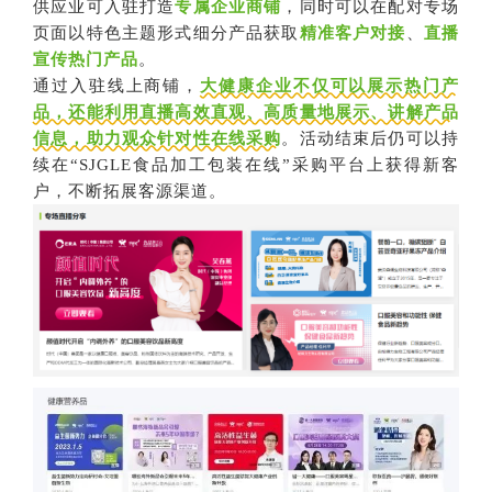
供应业可入驻打造
专属企业商铺
，同时可以在配对专场
页面以特色主题形式细分产品获取
精准客户对接
、
直播
宣传热门产品
。
通过入驻线上商铺，
大健康企业不仅可以展示热门产
品，还能利用直播高效直观、高质量地展示、讲解产品
信息，助力观众针对性在线采购
。活动结束后仍可以持
续在“SJGLE食品加工包装在线”采购平台上获得新客
户，不断拓展客源渠道。