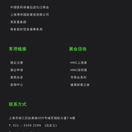
中国医药保健品进出口商会
上海博华国际展览有限公司
英富曼集团
商务部外贸发展事务局
常用链接
展会活动
观众注册
HNC上海展
展位申请
HNC深圳展
展商名录
寻商会系列
新闻中心
健康探索之旅
联系方式
上海市徐汇区虹桥路355号城开国际大厦7-8楼
T: 021 – 3339 2289 (沈女士)