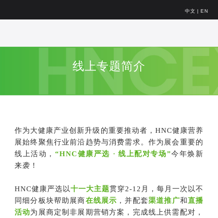
中文
|
EN
线上专题简介
作为大健康产业创新升级的重要推动者，HNC健康营养
展始终聚焦行业前沿趋势与消费需求。作为展会重要的
线上活动，
“HNC健康严选 · 线上配对专场”
今年
焕新
来袭！
HNC健康严选以
十一大主题
贯穿2-12月，每月一次以不
同细分板块帮助展商
在线展示
，并配套
渠道推广
和
直播
活动
为展商定制非展期营销方案，完成线上供需配对，