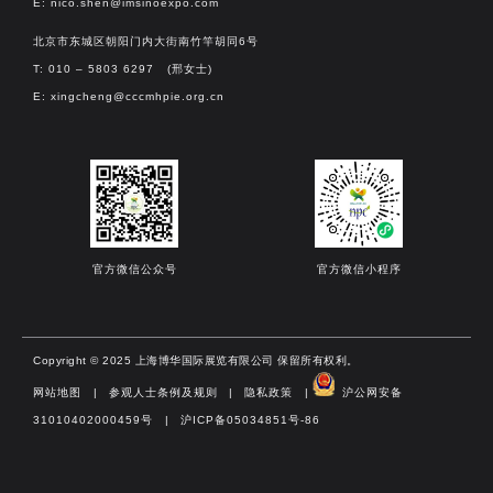
E:
nico.shen@imsinoexpo.com
北京市东城区朝阳门内大街南竹竿胡同6号
T: 010 – 5803 6297 (邢女士)
E:
xingcheng@cccmhpie.org.cn
官方微信公众号
官方微信小程序
Copyright © 2025 上海博华国际展览有限公司 保留所有权利。
网站地图
|
参观人士条例及规则
|
隐私政策
|
沪公网安备
31010402000459号​
|
沪ICP备05034851号-86