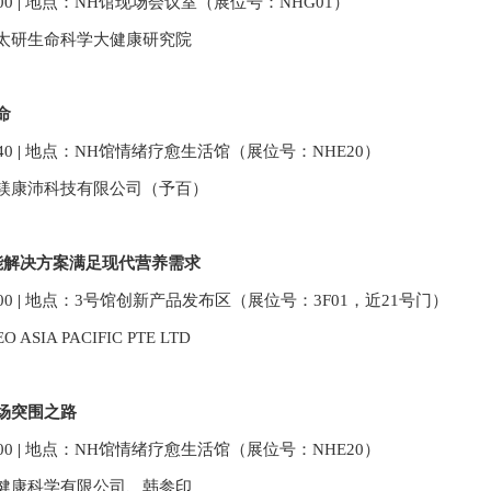
0
0
|
地点：
NH馆现场会议室（展位号：NHG01）
太研生命科学大健康研究院
命
40
|
地点：
NH馆情绪疗愈生活馆（展位号：NHE20）
镁康沛科技有限公司
（
予百
）
智能解决方案满足现代营养需求
00
|
地点：
3号馆创新产品发布区（展位号：3F01
，近21号门
）
O ASIA PACIFIC PTE LTD
场突围之路
00
|
地点：
NH馆情绪疗愈生活馆（展位号：NHE20）
健康科学有限公司
、
韩参印