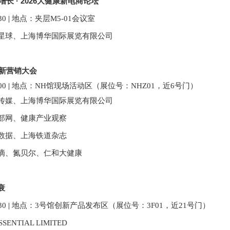
域增长
·
2026大健康新电商论坛
3
0
|
地点：夹层M
5
-0
1
会议室
星球、上海博华国际展览有限公司
创新营销大会
00
|
地点：
NH馆现场活动区（展位号：NHZ01
，近6号门
）
传媒、上海博华国际展览有限公司
部网、健康产业观察
数据、上海铁道杂志
滴、氮贝尔、仁和大健康
衰
30
|
地点：
3号馆创新产品发布区（展位号：
3F01
，近21号门
）
SSENTIAL LIMITED