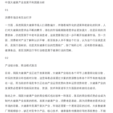
中国大健康产业发展不利因素分析
01
消费市场没有完全打开
一方面，虽然我国大健康市场人口基数偏大，伴随着城市化的进展和老龄化的到来，人
们对大健康的需求会不断的攀升，潜在的市场规模随着需求会更加庞大，但是目前的消
费群体，仍然受限于中老年及病患者，这就需要我们进一步不断开拓健康市场。另一方
面，消费者对产业了解和认识不够，甚至很多人并不懂这个行业，认为这个行业就是卖
药、卖医疗器材的。但是其实健康行业的范围很广，除了制药公司，还有那些保健品、
健康食品、甚至洗脚足疗等行业都是属于健康行业的范畴。
02
产业链分散、商业模式落后
目前，我国大健康产业正处于发展初期，大健康产业链在各个环节上都显得比较分散，
对应的资源分布也相对分散，这意味着必须通过大量的资源整合将各个环节有效地连接
在一起。而当前的市场竞争力正在由产业运营优势向资本运营优势转变，大健康产业的
发展势必需要寻找相应的资金、资源、技术和渠道等方方面面的有效结合途径。
除此之外，我国大健康产业的商业模式也比较单一和落后，落后的商业模式势必会成为
制约大健康产业发展的桎梏。发展大健康产业，消费者是基础，因为消费者的需求决定
市场的容量。大健康毕竟属于新兴产业，市场还需要一个逐渐适应的过程。大多数健康
厂商规模较小，缺乏对竞争力产品、核心技术、健康服务传播路径等的系统整合，不能