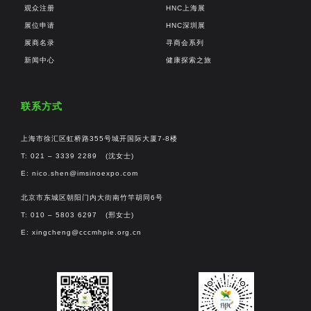
观众注册
HNC上海展
展位申请
HNC深圳展
展商名录
寻商会系列
新闻中心
健康探索之旅
联系方式
上海市徐汇区虹桥路355号城开国际大厦7-8楼
T: 021 – 3339 2289 (沈女士)
E:
nico.shen@imsinoexpo.com
北京市东城区朝阳门内大街南竹竿胡同6号
T: 010 – 5803 6297 (邢女士)
E:
xingcheng@cccmhpie.org.cn