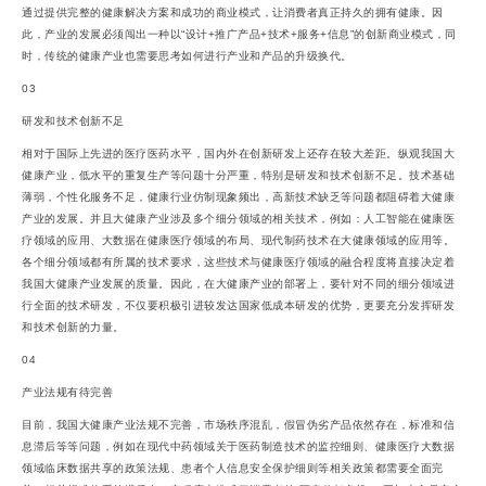
通过提供完整的健康解决方案和成功的商业模式，让消费者真正持久的拥有健康。因
此，产业的发展必须闯出一种以“设计+推广产品+技术+服务+信息”的创新商业模式，同
时，传统的健康产业也需要思考如何进行产业和产品的升级换代。
03
研发和技术创新不足
相对于国际上先进的医疗医药水平，国内外在创新研发上还存在较大差距。纵观我国大
健康产业，低水平的重复生产等问题十分严重，特别是研发和技术创新不足。技术基础
薄弱，个性化服务不足，健康行业仿制现象频出，高新技术缺乏等问题都阻碍着大健康
产业的发展。并且大健康产业涉及多个细分领域的相关技术，例如：人工智能在健康医
疗领域的应用、大数据在健康医疗领域的布局、现代制药技术在大健康领域的应用等。
各个细分领域都有所属的技术要求，这些技术与健康医疗领域的融合程度将直接决定着
我国大健康产业发展的质量。因此，在大健康产业的部署上，要针对不同的细分领域进
行全面的技术研发，不仅要积极引进较发达国家低成本研发的优势，更要充分发挥研发
和技术创新的力量。
04
产业法规有待完善
目前，我国大健康产业法规不完善，市场秩序混乱，假冒伪劣产品依然存在，标准和信
息滞后等等问题，例如在现代中药领域关于医药制造技术的监控细则、健康医疗大数据
领域临床数据共享的政策法规、患者个人信息安全保护细则等相关政策都需要全面完