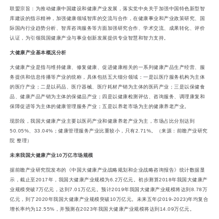
联盟宗旨：为推动健康中国建设和健康产业发展，落实党中央关于加强中国特色新型智
库建设的指示精神，加强健康领域智库的交流与合作，在健康事业和产业政策研究、国
际国内行业趋势分析、智库咨询服务等方面加强研究合作、学术交流、成果转化、评价
认证，为引领我国健康产业与事业创新发展提供专业智慧和智力支持。
大健康产业基本概况分析
大健康产业是指与维持健康、修复健康、促进健康相关的一系列健康产品生产经营、服
务提供和信息传播等产业的统称，具体包括五大细分领域：一是以医疗服务机构为主体
的医疗产业；二是以药品、医疗器械、医疗耗材产销为主体的医药产业；三是以保健食
品、健康产品产销为主体的保健品产业；四是以健康检测评估、咨询服务、调理康复和
保障促进等为主体的健康管理服务产业；五是以养老市场为主的健康养老产业。
现阶段，我国大健康产业主要以医药产业和健康养老产业为主，市场占比分别达到
50.05%、33.04%；健康管理服务产业比重较小，只有2.71%。（来源：前瞻产业研究
院 整理）
未来我国大健康产业10万亿市场规模
据前瞻产业研究院发布的《中国大健康产业战略规划和企业战略咨询报告》统计数据显
示，截止至2017年，我国大健康产业规模为6.2万亿元。初步测算2018年我国大健康产
业规模突破7万亿元，达到7.01万亿元。预计2019年我国大健康产业规模将达到8.78万
亿元，到了2020年我国大健康产业规模突破10万亿元。未来五年(2019-2023)年均复合
增长率约为12.55%，并预测在2023年我国大健康产业规模将达到14.09万亿元。