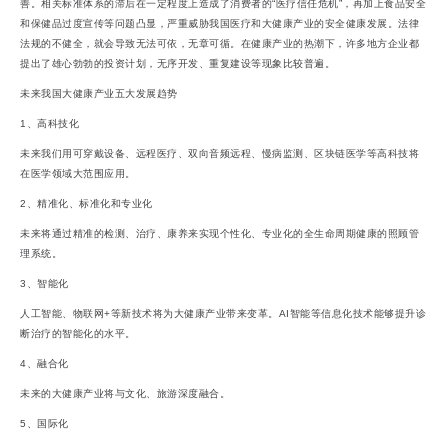
善。相关标准体系的滞后在一定程度上造成了消费者的“医疗信任危机”，再加上食品安全
和保健品过度宣传等问题凸显，严重威胁我国医疗和大健康产业的安全健康发展。法律
法规的不健全，就会导致无法可依，无章可循。在健康产业的热潮下，许多地方企业都
提出了雄心勃勃的投资计划，无序开发、重复建设等现象比较普遍。
未来我国大健康产业五大发展趋势
1、高科技化
未来我们用可穿戴设备、远程医疗、双向音频远程、慢病监测、区块链医学等高科技将
在医学领域大范围应用。
2、精准化、标准化和专业化
未来将通过精准的检测、治疗、康养来实现个性化、专业化的全生命周期健康的照顾管
理系统。
3、智能化
人工智能、物联网+等新技术将为大健康产业带来变革。AI智能等信息化技术能够提升诊
断治疗的智能化的水平。
4、融合化
未来的大健康产业将与文化、旅游深度融合。
5、国际化