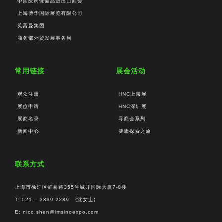
中国医药保健品进出口商会
上海博华国际展览有限公司
英富曼集团
商务部外贸发展事务局
常用链接
展会活动
观众注册
HNC上海展
展位申请
HNC深圳展
展商名录
寻商会系列
新闻中心
健康探索之旅
联系方式
上海市徐汇区虹桥路355号城开国际大厦7-8楼
T: 021 – 3339 2289 (沈女士)
E:
nico.shen@imsinoexpo.com