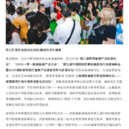
匠心打造百余场论坛活动∣邀您共话大健康
展会期间，主办方联合国内外众多权威机构，匠心打造
“第八届营养健康产业发展论
坛”、 “2020一带一路植物基产业大会”、“第九届中国国际按摩保健器具行业领袖峰会
暨2020国际家用医疗健康产业渠道变革与发展论坛”
等百余场高峰论坛、行业趋势发布
会、沉浸式互动体验活动等。“康复养老板块”主推的“
上海国际健康与养老高峰论坛——
智慧康养打造中国养老新生态论坛”
，将聚焦智慧康养和认知症两大主题。邀请东方卫视
《梦想改造家》节目的明星设计师——来自日本的著名建筑设计师本间贵史，以极致的
人性化设计而备受观众欢迎，被誉为最暖男神。他科学地通过改造居住环境，来帮助患
者缓解病情，凭借贴心的设计、细致的匠心“感动”了中国。此次他将亲临论坛为观众深入
讲解认知症老人的居住环境改造。
由同济大学附属东方医院心力衰竭专科主任——范慧敏教授领衔的第三届CDMS慢病管
理与智能康复高峰论坛，内容将围绕心血管一站式全程管理体系进行发布。慢病专委会
全国专家平台还在现场推出“一心呵护一颗心”特别节目——2020健康世博会大咖访谈与