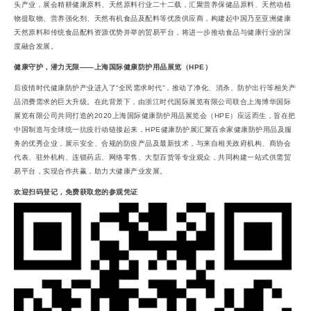
头产业，展会精耕健康原料、天然原料行业二十二载，汇聚营养保健品原料、天然动植
物提取物、营养强化剂、天然有机食品及配料等优质供应商，构建起中国乃至亚洲健康
天然原料和传统食品配料资源优势并举的贸易平台，将进一步推动食品与健康行业的深
度融合发展。
健康守护，潜力无限——上海国际健康防护用品展览（HPE）
后疫情时代健康防护产业进入了“全民需求时代”，推动了净化、消杀、防护出行等相关产
品消费需求的巨大升级。在此背景下，由浙江时代国际展览有限公司联合上海博华国际
展览有限公司共同打造的2020上海国际健康防护用品展览会（HPE）应运而生，旨在把
中国制造与全球统一抗疫行动链接起来，HPE健康防护展汇聚百余家健康防护用品及服
务的优秀企业，展示安全、合规的防疫产品及最新技术，与来自相关政府机构、商协会
代表、驻外机构、连锁药店、网络零售、大型百货等专业观众，共同构建一站式供需贸
易平台，实现合作共赢，助力大健康产业发展。
欢迎扫码登记，免费获取您的参观凭证