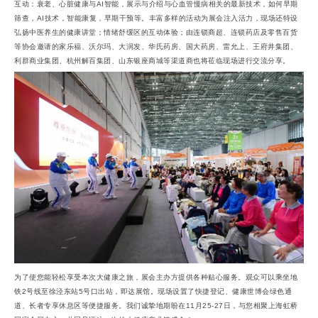
互动：衰老、心脏健康与AI智能，展示与介绍与心血管慢病相关的最新技术，如何早期
筛查，AI技术，智能康复，早期干预等。丰富多样的活动为展会注入活力，现场还特设
弘扬中医养生的健康讲堂；情绪舒缓区的互动体验；由连锁商超、连锁药店及零售百货
等协会邀请的家乐福、沃尔玛、大润发、华氏药房、国大药房、雷允上、王府井集团、
利群商业集团、杭州解百集团、山东银座商城等渠道商也将莅临现场进行交流分享。
为了使您能轻松享受本次大健康之旅，展会主办方提供各种贴心服务。观众可以乘坐地
铁2号线至徐泾东站5号口出站，即达展馆。现场设置了快捷登记、健康世博会绿色通
道、长者专享休息区等便捷服务。我们诚挚地期盼在11月25-27日，与您相聚上海虹桥