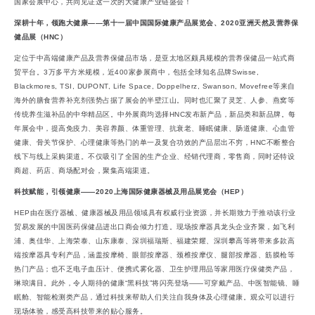
国家会展中心，共同见证这一次的大健康产业链盛会！
深耕十年，领跑大健康——第十一届中国国际健康产品展览会、2020亚洲天然及营养保
健品展（HNC）
定位于中高端健康产品及营养保健品市场，是亚太地区颇具规模的营养保健品一站式商
贸平台。3万多平方米规模，近400家参展商中，包括全球知名品牌Swisse,
Blackmores, TSI, DUPONT, Life Space, Doppelherz, Swanson, Movefree等来自
海外的膳食营养补充剂强势占据了展会的半壁江山。同时也汇聚了灵芝、人参、燕窝等
传统养生滋补品的中华精品区。中外展商均选择HNC发布新产品，新品类和新品牌。每
年展会中，提高免疫力、美容养颜、体重管理、抗衰老、睡眠健康、肠道健康、心血管
健康、骨关节保护、心理健康等热门的单一及复合功效的产品层出不穷，HNC不断整合
线下与线上采购渠道。不仅吸引了全国的生产企业、经销代理商，零售商，同时还特设
商超、药店、商场配对会，聚集高端渠道。
科技赋能，引领健康——2020上海国际健康器械及用品展览会（HEP）
HEP由在医疗器械、健康器械及用品领域具有权威行业资源，并长期致力于推动该行业
贸易发展的中国医药保健品进出口商会倾力打造。现场按摩器具龙头企业齐聚，如飞利
浦、奥佳华、上海荣泰、山东康泰、深圳福瑞斯、福建荣耀、深圳攀高等将带来多款高
端按摩器具专利产品，涵盖按摩椅、眼部按摩器、颈椎按摩仪、腿部按摩器、筋膜枪等
热门产品；也不乏电子血压计、便携式雾化器、卫生护理用品等家用医疗保健类产品，
琳琅满目。此外，令人期待的健康“黑科技”将闪亮登场——可穿戴产品、中医智能镜、睡
眠舱、智能检测类产品，通过科技来帮助人们关注自我身体及心理健康。观众可以进行
现场体验，感受高科技带来的贴心服务。