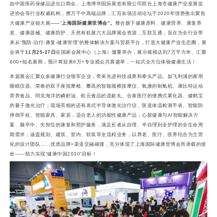
由中国医药保健品进出口商会、上海博华国际展览有限公司联合上海市健康产业发展促
进协会等行业权威机构，携万千中高端品牌，汇百余场活动论坛于2020年强势推出聚焦
大健康产业链大展⸺“
上海国际健康世博会”。
整合旗下健康原料、健康营养、康复养
老、健康器械、健康防护、天然有机展六大品牌展会资源，互联互通，旨在为全行业带
来从“预防-治疗-康复-健康管理”的整体解决方案与贸易平台，打造大健康产业生态圈，展
会将于
11月25-27日
在国家会展中心（上海）隆重举办，展示规模达到7万平方米、汇聚
800+知名展商，预计将迎来6万+专业观众共襄盛举，一站式全方位体验健康生活！
本届展会汇聚众多健康行业领军企业，带来先进科技成果和拳头产品。如飞利浦的家用
睡眠仪器、荣泰的双子座按摩椅、攀高的智能颈椎按摩仪、氧康的制氧机、康比特运动
营养食品、阿克海洋的磷虾油、欧元食品的逆龄丸、合泰医疗的便携式雾化器、健鹤宝
的量子激光治疗；现场亮相的还有表式半导体激光治疗仪、医道体温检测手表、智能防
摔倒手杖、智能家具、家居，适合老人的功能性健康产品；心脏健康与AI智能解决方
案、脑卒中、失智症的康复和照护服务，满足长者从自理、半自理到全护理的全生命周
期需求；涵盖规划、建筑、室内、软装等全流程业务，以养老、医疗、医养结合为主营
化的设计团队……优质品牌+渠道交融碰撞，充分体现了上海国际健康世博会所承载的使
命——助力实现“健康中国2030”目标！