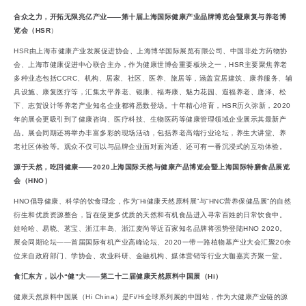
合众之力，开拓无限兆亿产业——第十届上海国际健康产业品牌博览会暨康复与养老博
览会（HSR
）
HSR由上海市健康产业发展促进协会、上海博华国际展览有限公司、中国非处方药物协
会、上海市健康促进中心联合主办，作为健康世博会重要板块之一，HSR主要聚焦养老
多种业态包括CCRC、机构、居家、社区、医养、旅居等，涵盖宜居建筑、康养服务、辅
具设施、康复医疗等，汇集太平养老、银康、福寿康、魅力花园、遐福养老、唐泽、松
下、志贺设计等养老产业知名企业都将悉数登场。十年精心培育，HSR历久弥新，2020
年的展会更吸引到了健康咨询、医疗科技、生物医药等健康管理领域企业展示其最新产
品。展会同期还将举办丰富多彩的现场活动，包括养老高端行业论坛，养生大讲堂、养
老社区体验等。观众不仅可以与品牌企业面对面沟通、还可有一番沉浸式的互动体验。
源于天然，吃回健康——2020上海国际天然与健康产品博览会暨上海国际特膳食品展览
会（HNO）
HNO倡导健康、科学的饮食理念，作为“Hi健康天然原料展”与“HNC营养保健品展”的自然
衍生和优质资源整合，旨在使更多优质的天然和有机食品进入寻常百姓的日常饮食中。
娃哈哈、易晓、茗宝、浙江丰岛、浙江麦尚等近百家知名品牌将强势登陆HNO 2020。
展会同期论坛——首届国际有机产业高峰论坛、2020一带一路植物基产业大会汇聚20余
位来自政府部门、学协会、农业科研、金融机构、媒体营销等行业大咖嘉宾齐聚一堂。
食汇东方，以小“健”大——第二十二届健康天然原料中国展（Hi）
健康天然原料中国展（Hi China）是Fi/Hi全球系列展的中国站，作为大健康产业链的源