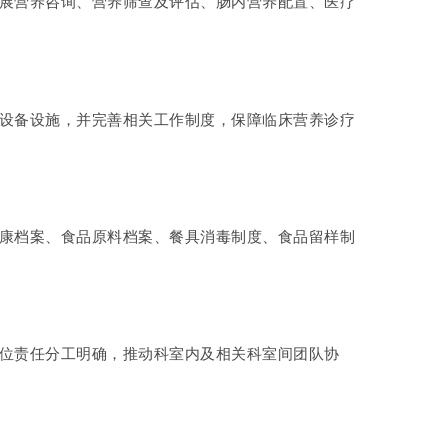
开展营养咨询、营养筛查及评估、肠内营养配置、医疗
和设备设施，并完善相关工作制度，保障临床营养诊疗
健康档案、食品原料档案、餐具消毒制度、食品留样制
岗位责任分工明确，推动科室内及相关科室间团队协