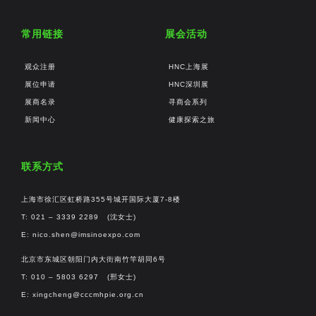
常用链接
展会活动
观众注册
HNC上海展
展位申请
HNC深圳展
展商名录
寻商会系列
新闻中心
健康探索之旅
联系方式
上海市徐汇区虹桥路355号城开国际大厦7-8楼
T: 021 – 3339 2289 (沈女士)
E:
nico.shen@imsinoexpo.com
北京市东城区朝阳门内大街南竹竿胡同6号
T: 010 – 5803 6297 (邢女士)
E:
xingcheng@cccmhpie.org.cn