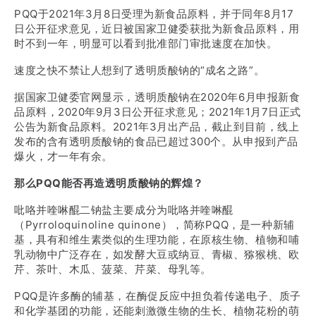
PQQ于2021年3月8日受理为新食品原料，并于同年8月17
市场监管总局食品生产司（邮政编码：100037），并在
日公开征求意见，近日被国家卫健委获批为新食品原料，用
信封上注明“食品生产企业风险分级管理办法公开征求意
时不到一年，明显可以看到批准部门审批速度在加快。
见”字样。
速度之快不禁让人想到了透明质酸钠的“成名之路”。
意见反馈截止日期为2022年3月18日。
据国家卫健委官网显示，透明质酸钠在2020年6月申报新食
品原料，2020年9月3日公开征求意见；2021年1月7日正式
附件：食品生产企业风险分级管理办法（征求意见稿）
公告为新食品原料。2021年3月出产品，截止到目前，线上
发布的含有透明质酸钠的食品已超过300个。从申报到产品
国家市场监督管理总局
爆火，才一年有余。
那么PQQ能否再造透明质酸钠的辉煌？
2022年2月17日
吡咯并喹啉醌二钠盐主要成分为吡咯并喹啉醌
（Pyrroloquinoline quinone），简称PQQ，是一种新辅
基，具有和维生素类似的生理功能，在原核生物、植物和哺
乳动物中广泛存在，如发酵大豆或纳豆、青椒、猕猴桃、欧
芹、茶叶、木瓜、菠菜、芹菜、母乳等。
PQQ是许多酶的辅基，在酶促反应中担负着传递电子、质子
和化学基团的功能，还能刺激微生物的生长、植物花粉的萌