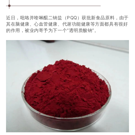
为推进食品生产企业食品安全风险分级与信用风险分类管
近日，吡咯并喹啉醌二钠盐（PQQ）获批新食品原料，由于
其在脑健康、心血管健康、代谢功能健康等方面都具有很好
理，优化监管资源配置，提升监管效能，市场监管总局起
的作用，被业内寄予为下一个“透明质酸钠”。
草了《食品生产企业风险分级管理办法（征求意见
稿）》，现向社会公开征求意见。公众可通过以下途径和
方式提出意见：
一、通过登录国家市场监督管理总局官方网站（网
址：http://www.samr.gov.cn），在首页“互动”栏目中的
“征集调查”提出意见。
二、通过电子邮件发送至dsyc@samr.gov.cn，邮件
主题请注明“食品生产企业风险分级管理办法公开征求意
见”。
三、通过信函邮寄至北京市西城区展览路北露园1号