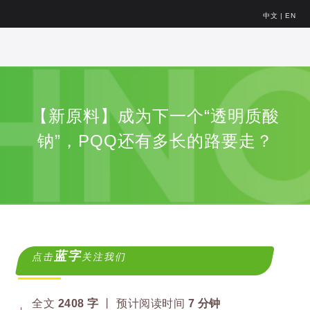
中文
|
EN
【新原料】成为下一个“透明质酸
钠”，PQQ还有多长的路要走？
蓝字
点击
关注我们
全文
2408
字
丨 预计阅读时间
7
分钟