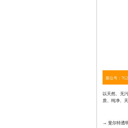
展位号：7G2
以天然、无
质、纯净、
→ 斐尔特透