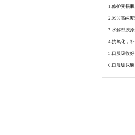
1.修护受损
2.99%高
3.水解型胶
4.抗氧化，
5.口服吸收
6.口服玻尿