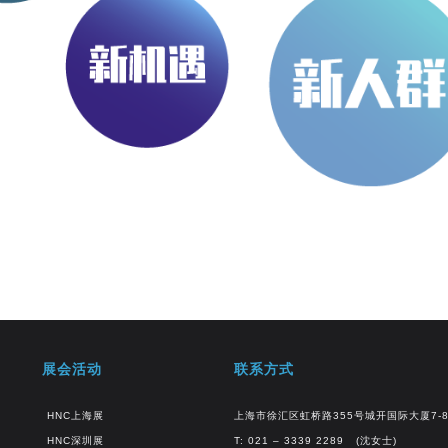
展会活动
联系方式
HNC上海展
上海市徐汇区虹桥路355号城开国际大厦7-
HNC深圳展
T: 021 – 3339 2289 (沈女士)