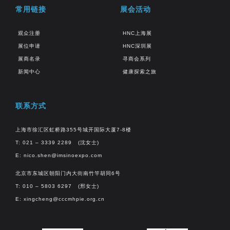
常用链接
展会活动
观众注册
HNC上海展
展位申请
HNC深圳展
展商名录
寻商会系列
新闻中心
健康探索之旅
联系方式
上海市徐汇区虹桥路355号城开国际大厦7-8楼
T: 021 – 3339 2289 (沈女士)
E:
nico.shen@imsinoexpo.com
北京市东城区朝阳门内大街南竹竿胡同6号
T: 010 – 5803 6297 (邢女士)
E:
xingcheng@cccmhpie.org.cn