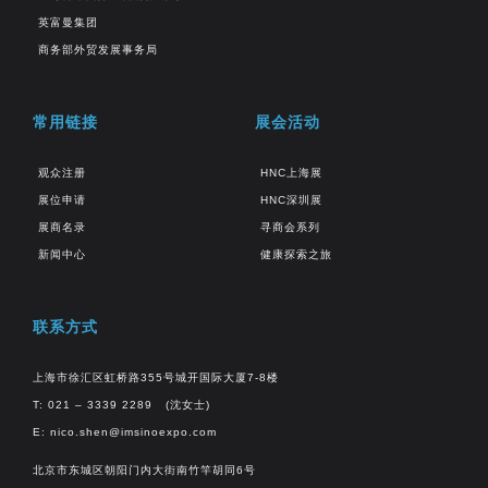
英富曼集团
商务部外贸发展事务局
常用链接
展会活动
观众注册
HNC上海展
展位申请
HNC深圳展
展商名录
寻商会系列
新闻中心
健康探索之旅
联系方式
上海市徐汇区虹桥路355号城开国际大厦7-8楼
T: 021 – 3339 2289 (沈女士)
E:
nico.shen@imsinoexpo.com
北京市东城区朝阳门内大街南竹竿胡同6号