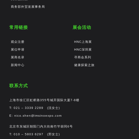
商务部外贸发展事务局
常用链接
展会活动
观众注册
HNC上海展
展位申请
HNC深圳展
展商名录
寻商会系列
新闻中心
健康探索之旅
联系方式
上海市徐汇区虹桥路355号城开国际大厦7-8楼
T: 021 – 3339 2289 (沈女士)
E:
nico.shen@imsinoexpo.com
北京市东城区朝阳门内大街南竹竿胡同6号
T: 010 – 5803 6297 (邢女士)