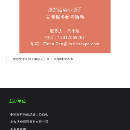
添加活动小助手
立即报名参与活动
联系人：范小姐
电话：17317569267
邮箱：Fiona.Fan@imsinoexpo.com
本篇文章来源于微信公众号: HNC健康营养展
主办单位
中国医药保健品进出口商会
上海博华国际展览有限公司
英富曼集团