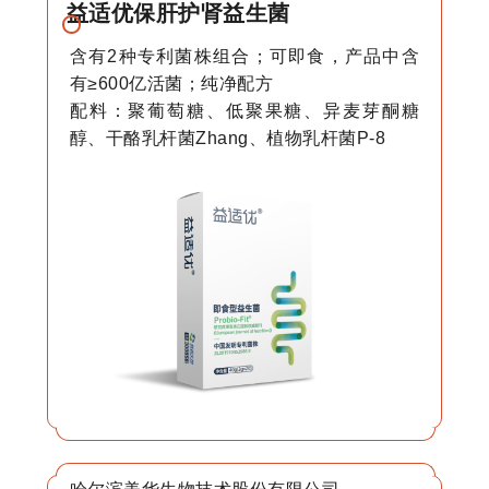
益适优保肝护肾益生菌
含有2种专利菌株组合；可即食，产品中含
有≥600亿活菌；纯净配方
配料：聚葡萄糖、低聚果糖、异麦芽酮糖
醇、干酪乳杆菌Zhang、植物乳杆菌P-8