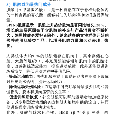
3）肌酸成为最热门成分
肌酸（α-甲基胍乙酸），是一种自然存在于脊椎动物体内
的一种含氮的有机酸，能够辅助为肌肉和神经细胞提供能
量。
SPINS数据显示，肌酸上升趋势最为显著同比增长120%。
增长的主要原因在于含肌酸的补充剂产品消费者不断扩
大，除男性健身爱好者除外，越来越多的女性群体开始购
买并使用肌酸类产品，以增强肌肉力量和运动表现、恢
复。
人类机体大约95%的肌酸储存在肌肉中，其余存储在心
脏、大脑等组织中，补充肌酸能够增加肌肉中的肌酸浓
度，改善训练适应能力、提高运动成绩，此外还能促进训
练后恢复、降低运动过程中受伤风险。
· 提高运动能力：
补充肌酸有助于帮助运动者在高温下锻炼
时补充高水合物、提升运动耐力；
· 降低运动受伤风险：
在运动中补充肌酸能够减少肌肉和骨
骼损伤、脱水和肌肉痉挛的发生率；
· 促进训练后恢复：
补充肌酸可以帮助运动者增加糖原储
备，减少剧烈运动后的炎症和肌肉细胞中酶的流出，从而
促进高强度训练后快速恢复。
此外，肌酸与碳水化合物、HMB（β-羟基-β-甲基丁酸