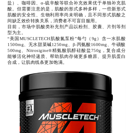
盐）、咖啡因、α-硫辛酸等联合补充效果优于单独补充肌
酸。但需要注意的是，肌酸的形式多种多样，一些新形式
肌酸的安全性、生物利用率尚未明确，且不同形式肌酸之
间缺乏效价转换关系，消费者不可盲目服用。
目前，市场中肌酸类补充剂产品以粉剂、胶囊、片剂等剂
型为主。
“美国MUSCLETECH肌酸氮泵粉”每勺（9g）含一水肌酸
1500mg、无水甜菜碱1250mg、β-丙氨酸1600mg、牛磺酸
500mg、Nitrosigine®精氨酸肌醇硅酸盐750g，复合成分
能够活化神经递质、帮助肌肉存储更多糖原、提升肌蛋白
合成，让肌肉线条更加饱满。