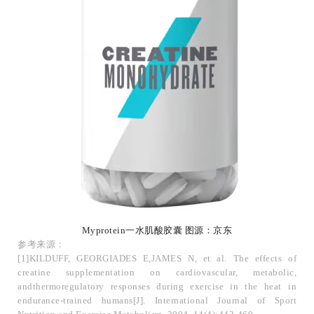
Myprotein一水肌酸胶囊 图源：京东
参考来源：
[1]KILDUFF, GEORGIADES E,JAMES N, et al. The effects of
creatine supplementation on cardiovascular, metabolic,
andthermoregulatory responses during exercise in the heat in
endurance-trained humans[J]. International Journal of Sport