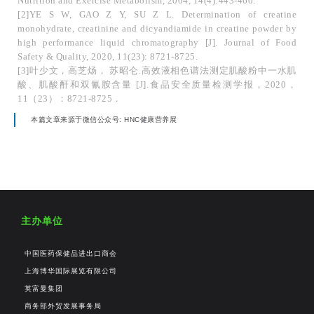
Nutrition and Exercise Metabolism, 2004, 14(4):443-460.
[2]YE S W, GAO Z Y, SU Z L. Determination of creatine
monohydrate, creatinine and dicyandiamide in creatine powder by
high performance liquid chromatography [J]. Journal of Food
Safety & Quality, 2020, 11(23): 8721-8725.
[3]叶少文，高芝炀， 苏昭仑.高效液相色谱法测定肌酸粉中一水肌
酸、肌酸酐和双氰胺含量 [J].食品安全质量检测学报，2020，
11（23）：8721-8725．
本篇文章来源于微信公众号: HNC健康营养展
主办单位
中国医药保健品进出口商会
上海博华国际展览有限公司
英富曼集团
商务部外贸发展事务局