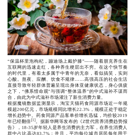
“保温杯里泡枸杞，蹦迪场上戴护膝”——随着朋克养生在
互联网的迅速走红，各种养生梗层出不穷。在这个快节奏
的时代里，有着太多属于中青年的无奈，看似搞笑，实则
心酸。熬夜、应酬、饮食不规律……高强高压的社会生活
直接导致年轻群体普遍呈现出身体亚健康状态，身心俱疲
之下，“佛系惜命观”与强调“整体温养”的中式滋补不谋而
合，由此为中式滋补市场灌注了新生消费力量。
根据魔镜数据监测显示，淘宝天猫药食同源市场近一年规
模超200亿元，市场规模同比增长22.3%，规模正处于稳定
增长趋势中。药食同源产品客单价增长迅猛，均价较2019
[1]
年已经翻倍
。据新华网等发布的《Z世代营养消费趋势报
告》，18-35岁年轻人是养生消费的主力军，在养生消费人
群中占比高达83.7%；并且，平均每位城市居民每年用于