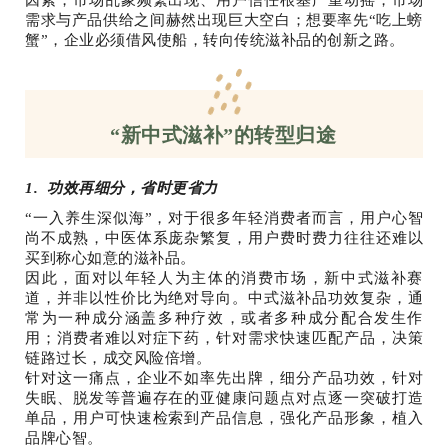
因素，市场乱象频繁出现、用户信任根基严重动摇，市场
需求与产品供给之间赫然出现巨大空白；想要率先“吃上螃
蟹”，企业必须借风使船，转向传统滋补品的创新之路。
“新中式滋补”的转型归途
1. 功效再细分，省时更省力
“一入养生深似海”，对于很多年轻消费者而言，用户心智
尚不成熟，中医体系庞杂繁复，用户费时费力往往还难以
买到称心如意的滋补品。
因此，面对以年轻人为主体的消费市场，新中式滋补赛
道，并非以性价比为绝对导向。中式滋补品功效复杂，通
常为一种成分涵盖多种疗效，或者多种成分配合发生作
用；消费者难以对症下药，针对需求快速匹配产品，决策
链路过长，成交风险倍增。
针对这一痛点，企业不如率先出牌，细分产品功效，针对
失眠、脱发等普遍存在的亚健康问题点对点逐一突破打造
单品，用户可快速检索到产品信息，强化产品形象，植入
品牌心智。