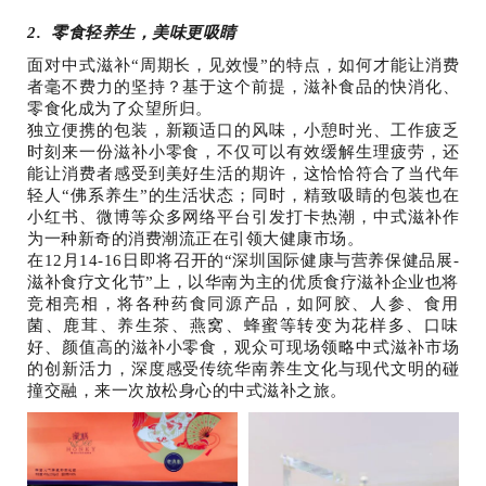
2. 零食轻养生，美味更吸睛
面对中式滋补“周期长，见效慢”的特点，如何才能让消费
者毫不费力的坚持？基于这个前提，滋补食品的快消化、
零食化成为了众望所归。
独立便携的包装，新颖适口的风味，小憩时光、工作疲乏
时刻来一份滋补小零食，不仅可以有效缓解生理疲劳，还
能让消费者感受到美好生活的期许，这恰恰符合了当代年
轻人“佛系养生”的生活状态；同时，精致吸睛的包装也在
小红书、微博等众多网络平台引发打卡热潮，中式滋补作
为一种新奇的消费潮流正在引领大健康市场。
在12月14-16日即将召开的“深圳国际健康与营养保健品展-
滋补食疗文化节”上，以华南为主的优质食疗滋补企业也将
竞相亮相，将各种药食同源产品，如阿胶、人参、食用
菌、鹿茸、养生茶、燕窝、蜂蜜等转变为花样多、口味
好、颜值高的滋补小零食，观众可现场领略中式滋补市场
的创新活力，深度感受传统华南养生文化与现代文明的碰
撞交融，来一次放松身心的中式滋补之旅。