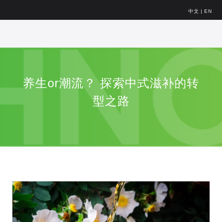
中文
|
EN
养生or潮流？ 探索中式滋补的转
型之路