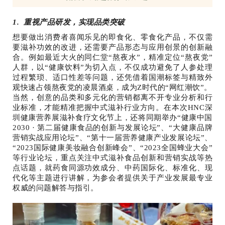
1. 重视产品研发，实现品类突破
想要做出消费者喜闻乐见的即食化、零食化产品，不仅需
要滋补功效的改进，还需要产品形态与应用创景的创新融
合。例如最近大火的同仁堂“熬夜水”，精准定位“熬夜党”
人群，以“健康饮料”为切入点，不仅成功避免了人参处理
过程繁琐、适口性差等问题，还凭借着国潮标签与精致外
观快速占领熬夜党的凌晨酒桌，成为Z时代的“网红潮饮”。
当然，创意的品类和多元化的营销都离不开专业分析和行
业标准，才能精准把握中式滋补行业方向。在本次HNC深
圳健康营养展滋补食疗文化节上，还将同期举办“健康中国
2030 · 第二届健康食品的创新与发展论坛”、“大健康品牌
营销实战应用论坛”、“第十一届营养健康产业发展论坛”、
“2023国际健康美妆融合创新峰会”、“2023全国蜂业大会”
等行业论坛，重点关注中式滋补食品创新和营销实战等热
点话题，就药食同源功效成分、中药国际化、标准化、现
代化等主题进行讲解，为参会者提供关于产业发展最专业
权威的问题解答与指引。