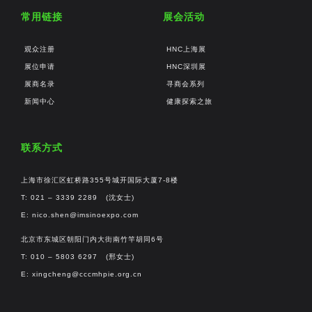
常用链接
展会活动
观众注册
HNC上海展
展位申请
HNC深圳展
展商名录
寻商会系列
新闻中心
健康探索之旅
联系方式
上海市徐汇区虹桥路355号城开国际大厦7-8楼
T: 021 – 3339 2289 (沈女士)
E:
nico.shen@imsinoexpo.com
北京市东城区朝阳门内大街南竹竿胡同6号
T: 010 – 5803 6297 (邢女士)
E:
xingcheng@cccmhpie.org.cn