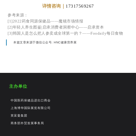
详情咨询｜
17317569267
参考来源：
[1]2022药食同源保健品——魔镜市场情报
[2]年轻人养生图鉴|启承消费者洞察中心——启承资本
[3]韩国人是怎么把人参卖成全球第一的？——Foodaily每日食物
本篇文章来源于微信公众号: HNC健康营养展
主办单位
中国医药保健品进出口商会
上海博华国际展览有限公司
英富曼集团
商务部外贸发展事务局