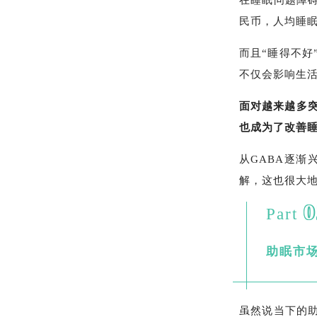
在睡眠问题障碍
民币，人均睡眠时
而且“睡得不好
不仅会影响生
面对越来越多
也成为了改善
从GABA逐
解，这也很大地
0
Part
助眠市场
虽然说当下的