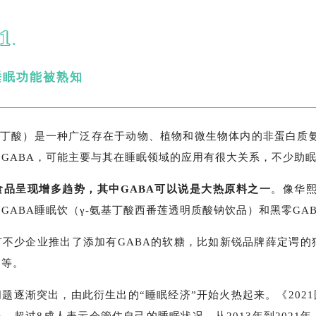
1
.
睡眠功能被熟知
氨基丁酸）是一种广泛存在于动物、植物和微生物体内的非蛋白
GABA，可能主要与其在睡眠领域的应用有很大关系，不少助眠
食品呈现增多趋势，其中GABA可以说是大热原料之一
。像华熙
GABA睡眠饮（γ-氨基丁酸西番莲透明质酸钠饮品）和黑零GA
不少企业推出了添加有GABA的软糖，比如新锐品牌薛定谔的猫、B
山等。
题逐渐突出，由此衍生出的“睡眠经济”开始火热起来。《202