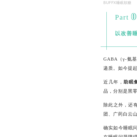
BUFFX睡眠软糖
0
Part
以改善
GABA（γ-
递质。如今提起
近几年，
助眠
品，分别是黑零
除此之外，还有
团、广药白云
确实如今睡眠问