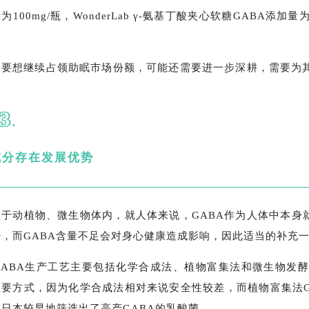
为100mg/瓶，WonderLab γ-氨基丁酸夹心软糖GABA添加
成分要想继续占领助眠市场份额，可能还需要进一步深耕，需要为
3
.
成分存在发展优势
在于动植物、微生物体内，就人体来说，GABA作为人体中本身
，而GABA含量不足会对身心健康造成影响，因此适当的补充一
GABA生产工艺主要包括化学合成法、植物富集法和微生物发
主要方式，因为化学合成法相对来说安全性较差，而植物富集法G
日本较早地筛选出了高产GABA的乳酸菌。