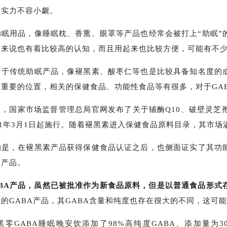
品实力不容小觑。
助眠用品，像睡眠枕、香熏、眼罩等产品也经常会被打上“助眠”
对来说也有着比较高的认知，而且用起来也比较方便，可能有不
自于传统助眠产品，像褪黑素、酸枣仁等也是比较具备知名度的
重要的位置，相关的保健食品、功能性食品等有很多，对于GA
月1日，国家市场监督管理总局官网发布了关于辅酶Q10、破壁灵
21年3月1日起施行。随着褪黑素进入保健食品原料目录，其市
的是，在褪黑素产品获得保健食品认证之后，也侧面证实了其功
类产品。
ABA产品，虽然已被批准作为新食品原料，但是以普通食品形式
的GABA产品，其GABA含量和纯度也存在很大的不同，这可
零GABA睡眠晚安饮添加了98%高纯度GABA、添加量为30