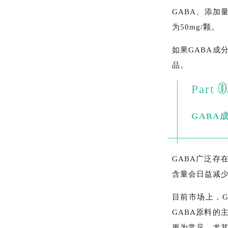
GABA、添加量
为50mg/颗。
如果GABA
品。
0
Part
GABA
GABA广泛存
含量会日益减少
目前市场上，
GABA原料的
更为常见，尤其