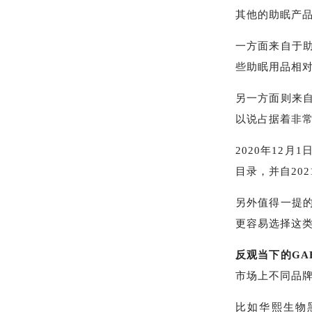
其他的助眠产
一方面来自于
些助眠用品相
另一方面则来
以说占据着非常
2020年12
目录，并自20
另外值得一提
更容易选择这
反观当下的G
市场上不同品牌
比如华熙生物黑