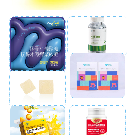
叶黄素脂软糖
接骨木莓爆浆软糖
维生素软糖
乳矿物盐益生菌软糖
磷虾油凝胶糖果