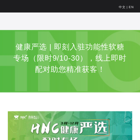
中文
|
EN
健康严选 | 即刻入驻功能性软糖
专场（限时9/10-30），线上即时
配对助您精准获客！