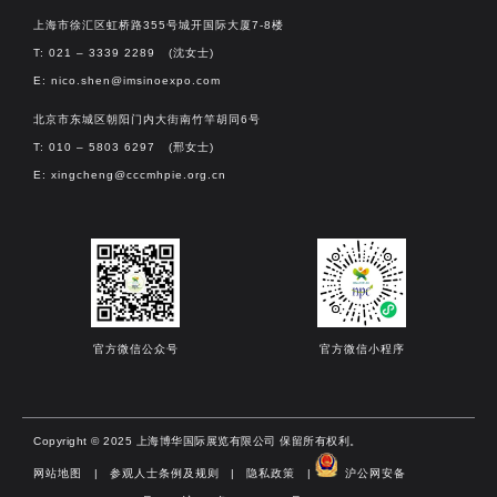
上海市徐汇区虹桥路355号城开国际大厦7-8楼
T: 021 – 3339 2289 (沈女士)
E:
nico.shen@imsinoexpo.com
北京市东城区朝阳门内大街南竹竿胡同6号
T: 010 – 5803 6297 (邢女士)
E:
xingcheng@cccmhpie.org.cn
官方微信公众号
官方微信小程序
Copyright © 2025 上海博华国际展览有限公司 保留所有权利。
网站地图
|
参观人士条例及规则
|
隐私政策
|
沪公网安备