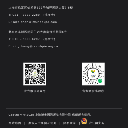
上海市徐汇区虹桥路355号城开国际大厦7-8楼
T: 021 – 3339 2289 (沈女士)
E:
nico.shen@imsinoexpo.com
北京市东城区朝阳门内大街南竹竿胡同6号
T: 010 – 5803 6297 (邢女士)
E:
xingcheng@cccmhpie.org.cn
官方微信公众号
官方微信小程序
Copyright © 2025 上海博华国际展览有限公司 保留所有权利。
网站地图
|
参观人士条例及规则
|
隐私政策
|
沪公网安备