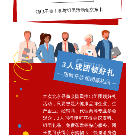
参与组团活动领京东卡
领电子票丨
Group
3人成团领好礼
— 限时开放 组团赢礼品 —
本次北京寻商会隆重推出组团领好礼
活动，只要您是大健康品牌企业、生
产企业、经销商、代理商等专业参会
观众，3人同行即可获得会议资料、
组团礼品、免费茶歇等贴心服务。团
长更可获得京东购物卡！快邀请身边