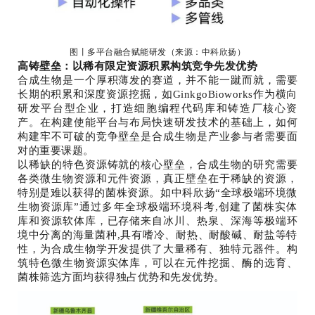
图丨多平台融合赋能研发（来源：中科欣扬）
高铸壁垒：以稀有限定资源积累构筑竞争先发优势
合成生物是一个厚积薄发的赛道，并不能一蹴而就，需要
长期的积累和深度资源挖掘，如GinkgoBioworks作为横向
研发平台型企业，打造细胞编程代码库和铸造厂核心资
产。在构建使能平台与布局快速研发技术的基础上，如何
构建牢不可破的竞争壁垒是合成生物是产业参与者需要面
对的重要课题。
以稀缺的特色资源铸就的核心壁垒，合成生物的研究需要
各类微生物资源和元件资源，真正壁垒在于稀缺的资源，
特别是难以获得的菌株资源。如中科欣扬“全球极端环境微
生物资源库”通过多年全球极端环境科考,创建了菌株实体
库和资源软体库，已存储来自冰川、热泉、深海等极端环
境中分离的海量菌种,具有嗜冷、耐热、耐酸碱、耐盐等特
性，为合成生物学开发提供了大量稀有、独特元器件。构
筑特色微生物资源实体库，可以在元件挖掘、酶的选育、
菌株筛选方面均获得独占优势和先发优势。