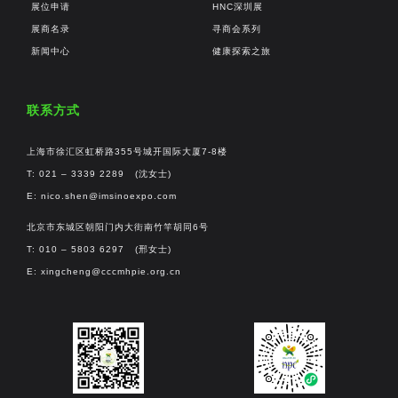
展位申请
HNC深圳展
展商名录
寻商会系列
新闻中心
健康探索之旅
联系方式
上海市徐汇区虹桥路355号城开国际大厦7-8楼
T: 021 – 3339 2289 (沈女士)
E:
nico.shen@imsinoexpo.com
北京市东城区朝阳门内大街南竹竿胡同6号
T: 010 – 5803 6297 (邢女士)
E:
xingcheng@cccmhpie.org.cn