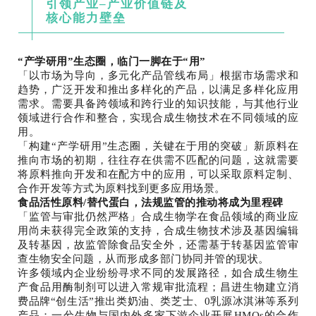
引领产业–产业价值链及
核心能力壁垒
“产学研用”生态圈，临门一脚在于“用”
「以市场为导向，多元化产品管线布局」根据市场需求和
趋势，广泛开发和推出多样化的产品，以满足多样化应用
需求。需要具备跨领域和跨行业的知识技能，与其他行业
领域进行合作和整合，实现合成生物技术在不同领域的应
用。
「构建“产学研用”生态圈，关键在于用的突破」新原料在
推向市场的初期，往往存在供需不匹配的问题，这就需要
将原料推向开发和在配方中的应用，可以采取原料定制、
合作开发等方式为原料找到更多应用场景。
食品活性原料/替代蛋白，法规监管的推动将成为里程碑
「监管与审批仍然严格」合成生物学在食品领域的商业应
用尚未获得完全政策的支持，合成生物技术涉及基因编辑
及转基因，故监管除食品安全外，还需基于转基因监管审
查生物安全问题，从而形成多部门协同并管的现状。
许多领域内企业纷纷寻求不同的发展路径，如合成生物生
产食品用酶制剂可以进入常规审批流程；昌进生物建立消
费品牌“创生活”推出类奶油、类芝士、0乳源冰淇淋等系列
产品；一兮生物与国内外多家下游企业开展HMOs的合作