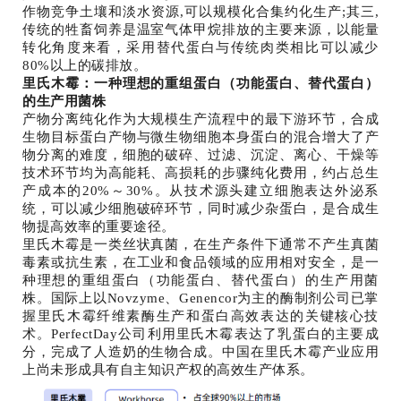
作物竞争土壤和淡水资源,可以规模化合集约化生产;其三,
传统的牲畜饲养是温室气体甲烷排放的主要来源，以能量
转化角度来看，采用替代蛋白与传统肉类相比可以减少
80%以上的碳排放。
里氏木霉：一种理想的重组蛋白（功能蛋白、替代蛋白）
的生产用菌株
产物分离纯化作为大规模生产流程中的最下游环节，合成
生物目标蛋白产物与微生物细胞本身蛋白的混合增大了产
物分离的难度，细胞的破碎、过滤、沉淀、离心、干燥等
技术环节均为高能耗、高损耗的步骤纯化费用，约占总生
产成本的20%～30%。从技术源头建立细胞表达外泌系
统，可以减少细胞破碎环节，同时减少杂蛋白，是合成生
物提高效率的重要途径。
里氏木霉是一类丝状真菌，在生产条件下通常不产生真菌
毒素或抗生素，在工业和食品领域的应用相对安全，是一
种理想的重组蛋白（功能蛋白、替代蛋白）的生产用菌
株。国际上以Novzyme、Genencor为主的酶制剂公司已掌
握里氏木霉纤维素酶生产和蛋白高效表达的关键核心技
术。PerfectDay公司利用里氏木霉表达了乳蛋白的主要成
分，完成了人造奶的生物合成。中国在里氏木霉产业应用
上尚未形成具有自主知识产权的高效生产体系。