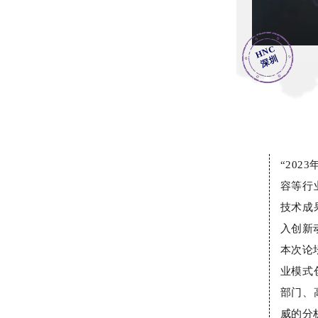
HNC
深圳
“20
容等行
技术成
入创新
本次论
业模式
部门、
威的分