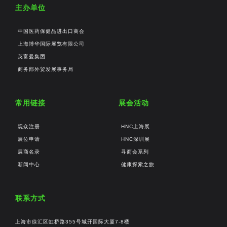
主办单位
中国医药保健品进出口商会
上海博华国际展览有限公司
英富曼集团
商务部外贸发展事务局
常用链接
展会活动
观众注册
HNC上海展
展位申请
HNC深圳展
展商名录
寻商会系列
新闻中心
健康探索之旅
联系方式
上海市徐汇区虹桥路355号城开国际大厦7-8楼