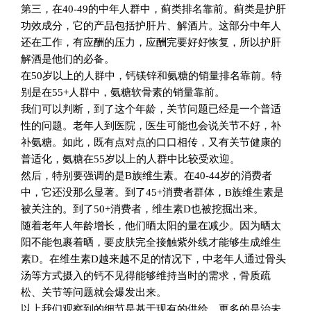
第三，在40-49的中年人群中，蓟类排名靠前。蓟类是护肝
功效成分，它的产品包括护肝片、解酒片。这部分中年人
还在工作，有应酬的压力，应酬完要好好恢复，所以护肝
解酒是他们的必备。
在50岁以上的人群中，钙镁锌和氨糖的销量排名靠前。特
别是在55+人群中，氨糖软骨素的销量靠前。
我们可以判断，到了这个年龄，关节问题已经是一个普适
性的问题。老年人到医院，医生可能也会说关节不好，补
补氨糖。如此，既有点对点的口口相传，又有关节健康的
普适化，氨糖在55岁以上的人群中比较受欢迎。
然后，特别要强调的是B族维生素。在40-44岁的消费者
中，它还没那么显著。到了45+消费者群体，B族维生素是
被关注的。到了50+消费者，维生素D也被挖掘出来。
随着老年人年龄增长，他们晒太阳的量在减少。因为晒太
阳不能包裹着晒，要皮肤完全接触紫外线才能够生成维生
素D。在维生素D越来越不足的情况下，中老年人通过骨头
汤等方式摄入的钙不见得能够维持当时的需求，骨质疏
松、关节等问题就会爆发出来。
以上我们观察到的细节是基于现有的供给，更多的是治未