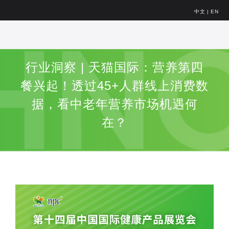
中文
|
EN
行业洞察 | 天猫国际：营养第四
餐兴起！透过45+人群线上消费数
据，看中老年营养市场机遇何
在？