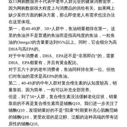
双11网购数据并不代表中老年人群完全的健康消费需求，
因为网购数据很大程度上与消费品的供给有关。如果网上
缺少某些方面的解决方案，那么即使老人有需求也没办法
在这里体现。
第一，在40-49岁、50+人群中，鱼油销量都排在第一。这
里的鱼油并不是普通的鱼油而是指高纯度的鱼油，一粒鱼
油的Omega3的含量要达到95%以上。同时，它会细分为高
DHA与高EPA的。
对于中年消费者，DHA、EPA还不是“非黑即白”的，需要
DHA、EPA都要有，并且有黄金配比。
对于五六十岁的老年消费者，鱼油同样排在第一位。但他
们对鱼油的需求是高EPA的鱼油。
第二，40-49岁的中年人群对复合维生素的认知度较高，销
量靠前。因为简单，一粒可以补充全部营养。
但是，到了50+人群，复合维生素没法缓解老化症状，销量
靠前的不再是复合维生素而是辅酶Q10。我们进一步关注了
辅酶Q10，发现销量好的不是“阳康”时期要补充心肌酶范畴
的辅酶Q10，更受欢迎的是泛醇、泛醌的这种高端的带有还
原性的辅酶Q10。