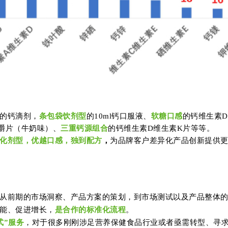
的钙滴剂，
条包袋饮剂型
的10ml钙口服液、
软糖口感
的钙维生素
嚼片（牛奶味）、
三重钙源组合
的钙维生素D维生素K片等等。
化剂型，优越口感，独到配方
，
为品牌客户差异化产品创新提供
从前期的市场洞察、产品方案的策划，到市场测试以及产品整体
能、促进增长，
是合作的标准化流程
。
式”服务
，对于很多刚刚涉足营养保健食品行业或者亟需转型、寻