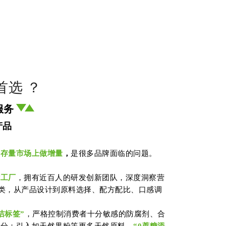
首选 ？
服务
产品
在存量市场上做增量
，
是很多品牌面临的问题。
能工厂
，拥有近百人的研发创新团队，深度洞察营
类，从产品设计到原料选择、配方配比、口感调
洁标签”
，严格控制消费者十分敏感的防腐剂、合
成分；引入如天然果粉等更多天然原料，
“0蔗糖添