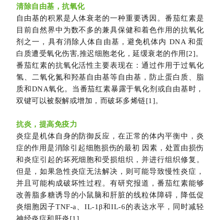
清除自由基，抗氧化
自由基的积累是人体衰老的一种重要诱因。番茄红素是
目前自然界中为数不多的兼具保健和着色作用的抗氧化
剂之一，具有消除人体自由基，避免机体内 DNA 和蛋
白质遭受氧化伤害,推迟细胞老化，延缓衰老的作用[2]。
番茄红素的抗氧化活性主要表现在：通过作用于过氧化
氢、二氧化氮和羟基自由基等自由基，防止蛋白质、脂
质和DNA氧化。当番茄红素暴露于氧化剂或自由基时，
双键可以被裂解或增加，而破坏多烯链[1]。
抗炎，提高免疫力
炎症是机体自身的防御反应，在正常的体内平衡中，炎
症的作用是消除引起细胞损伤的最初 因素，处置由损伤
和炎症引起的坏死细胞和受损组织，并进行组织修复。
但是，如果急性炎症无法解决，则可能导致慢性炎症，
并且可能构成破坏性过程。有研究报道，番茄红素能够
改善脂多糖诱导的小鼠脑和肝脏的线粒体障碍，降低促
炎细胞因子TNF-a、IL-1β和IL-6的表达水平，同时减轻
神经炎症和肝炎[1]。