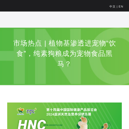
中文
|
EN
市场热点 | 植物基渗透进宠物“饮
食”，纯素狗粮成为宠物食品黑
马？