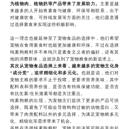
为植物肉、植物奶等产品带来了发展助力。
主要是越
来越多的人开始将素食与健康、环保等相联系，出于
对健康饮食、可持续发展等方面的关注，他们愿意通
过选择素食来实现这些积极影响。
这一理念也被延伸至了宠物食品的选择中，他们希望
宠物在食用素食时也能更加健康和环保。不过在选择
纯素狗粮时并不单纯只是素食主义者的偏好，还有其
他的消费群体，这就涉及到了宠物粮食的
新追求上。
其次从宠物食品选择上来看，越来越多的宠物主化身
“成分党”，追求精细化和多元化。
也就是说，他们对
宠物主粮的要求不止于投喂，更要求营养美味，其中
配料表和营养价值、是否含有特殊保健功能、是否含
有抗生素/生长激素等都是关注重点。
纯素狗粮的出现，为宠物主们提供了更多的产品可供
选择。既避免了可能会导致狗狗过敏的动物蛋白，又
带来了肉类配料以外的多元选择，为满足宠物粮多元
化、精细化等需求带来了机会。
虽然在选择纯素狗粮时，宠物主的决策可能在其中起