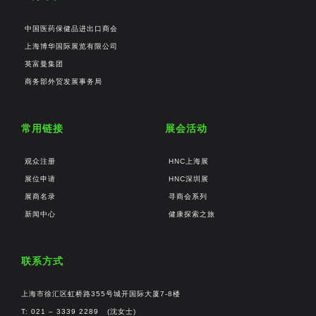
中国医药保健品进出口商会
上海博华国际展览有限公司
英富曼集团
商务部外贸发展事务局
常用链接
展会活动
观众注册
HNC上海展
展位申请
HNC深圳展
展商名录
寻商会系列
新闻中心
健康探索之旅
联系方式
上海市徐汇区虹桥路355号城开国际大厦7-8楼
T: 021 – 3339 2289 (沈女士)