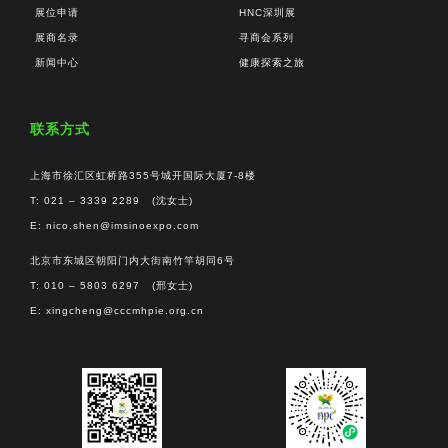
展位申请
HNC深圳展
展商名录
寻商会系列
新闻中心
健康探索之旅
联系方式
上海市徐汇区虹桥路355号城开国际大厦7-8楼
T: 021 – 3339 2289 (沈女士)
E:
nico.shen@imsinoexpo.com
北京市东城区朝阳门内大街南竹竿胡同6号
T: 010 – 5803 6297 (邢女士)
E:
xingcheng@cccmhpie.org.cn