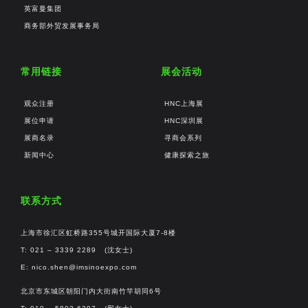
英富曼集团
商务部外贸发展事务局
常用链接
展会活动
观众注册
HNC上海展
展位申请
HNC深圳展
展商名录
寻商会系列
新闻中心
健康探索之旅
联系方式
上海市徐汇区虹桥路355号城开国际大厦7-8楼
T: 021 – 3339 2289 (沈女士)
E:
nico.shen@imsinoexpo.com
北京市东城区朝阳门内大街南竹竿胡同6号