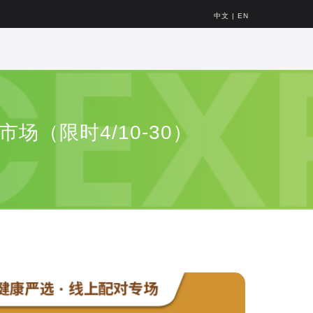
中文
|
EN
场（限时4/10-30）