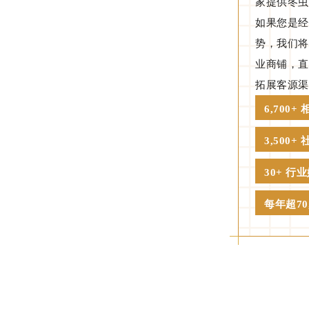
家提供冬虫
如果您是经
势，我们将
业商铺，直
拓展客源渠
6,700+
3,500
30+ 行
每年超70