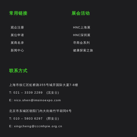
常用链接
展会活动
观众注册
HNC上海展
展位申请
HNC深圳展
展商名录
寻商会系列
新闻中心
健康探索之旅
联系方式
上海市徐汇区虹桥路355号城开国际大厦7-8楼
T: 021 – 3339 2289 (沈女士)
E:
nico.shen@imsinoexpo.com
北京市东城区朝阳门内大街南竹竿胡同6号
T: 010 – 5803 6297 (邢女士)
E:
xingcheng@cccmhpie.org.cn