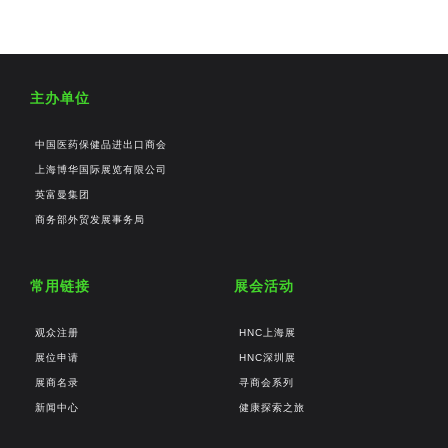
主办单位
中国医药保健品进出口商会
上海博华国际展览有限公司
英富曼集团
商务部外贸发展事务局
常用链接
展会活动
观众注册
HNC上海展
展位申请
HNC深圳展
展商名录
寻商会系列
新闻中心
健康探索之旅