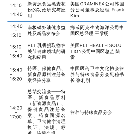
新资源食品黑麦花
美国GRAMINEX公司韩国
14:10
–
粉的功效研究与应
分公司董事总经理 Frank
14:40
用
Kim
14:40
南极磷虾油健康益
挪威阿克生物海洋公司中
–
处及新品发布会
国区总经理 王黎明
15:10
PLT 乳香提取物在
美国PLT HEALTH SOLU
15:10
–
关节健康领域的研
TION公司中国区总监 陆
15:40
究和应用
雷
特医、保健食品、
中国医药卫生文化协会营
15:40
–
新食品原料注册备
养与特殊食品分会副秘书
16:20
案经验分享
长 张利刚
总结交流会——特
医、新食品原料
（新资源食品）、
14:20
保健食品注册备
–
营养与特殊食品分会
案、药食同源名
17:00
单、卫食健字清理
换证、法规、标
准、跨境合规