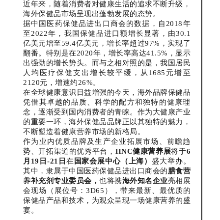
近年来，随着消费者对健康生活的追求不断升级，
海外保健品市场呈现出蓬勃发展的态势。
据中国医药保健品进出口商会的数据，自2018年
至2022年，我国保健品进口额增长显著，由30.1
亿美元增至59.4亿美元，增长率超过97%，实现了
翻番。特别是在2020年，增长率高达41.5%，显示
出强劲的增长势头。而与之相对照的是，我国居民
人均医疗保健支出增长较平缓，从1685元增至
2120元，增速约26%。
在全球健康意识日益增强的今天，海外品牌保健品
凭借其卓越的品质、科学的配方和独特的健康理
念，逐渐受到国内消费者的青睐。作为大健康产业
的重要一环，海外保健品品牌正以其独特的魅力，
不断塑造着健康营养市场的新格局。
作为业内优质品牌及生产企业拓展市场、前瞻趋
势、开拓渠道的优秀平台，
HNC健康营养展
将于
6
月19日-21日
在
国家会展中心（上海）
盛大举办。
其中，隶属于中国医药保健品进出口商会的
膳食营
养补充剂专业委员会，
也将携
海外
知名企业
亮相展
会现场（展位号：3D65），带来最新、最优质的
保健品产品和技术，为观众呈现一场健康营养的盛
宴。