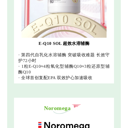
E-Q10 SOL 超效水溶辅酶
· 第四代自乳化水溶辅酶 突破吸收难题 长效守
护72小时
· 1粒E-Q10≈4粒氧化型辅酶Q10≈3粒还原型辅
酶Q10
· 全球首创复配EPA 双效护心加速吸收
Noromega