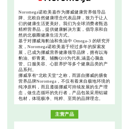
Noromega诺欧美嘉作为挪威健康营养领导品
牌、北欧自然健康理念代表品牌，致力于让人
们的健康生活更美好。我们为全球消费者甄选
精粹营养品，提供健康解决方案，倡导亲和自
然的北极圈健康生活方式。
基于对挪威海豹油和鱼油中 Omega-3 的研究开
发，Noromega诺欧美嘉于经过多年的探索发
展，已成为挪威营养健康领导品牌，拥有以海
豹油、虾青素、辅酶Q10为代表,涵盖心脑血
管、口服美容、心脏养护等多个健康品类的产
品系列。
挪威享有“北欧天堂”之称，而源自挪威的膳食
营养品牌Noromega，不仅有着来自极地环境的
纯净原料，而且遵循挪威可持续发展的生产理
念，做生态循环的先行者，产品包装采用铝罐
包材，体现极净、纯粹、至简的品牌理念。
主营产品