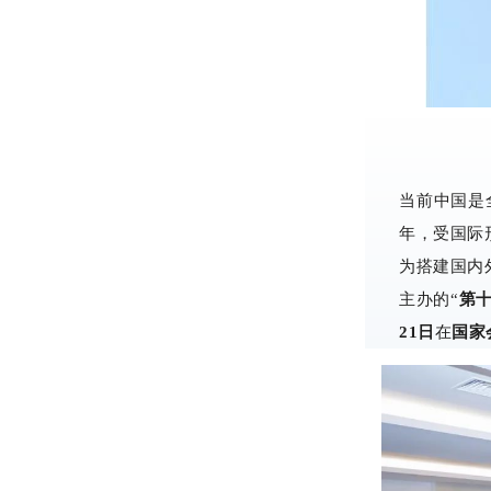
当前中国是
年，受国际
为搭建国内
主办的“
第
21日
在
国家