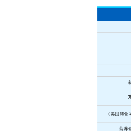
_
《美国膳食
营养