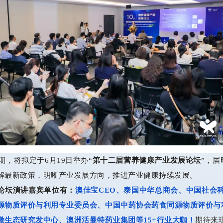
期，将拟定于6月19日举办“
第十二届营养健康产业发展论坛
”，
解最新政策，明晰产业发展方向，推进产业健康持续发展。
论坛演讲嘉宾单位有：
澳佳宝CEO、
泰国中华总商会、中国社会科
源物质评价与利用专业委员会、中国中药协会药食同源物质评价与
微生态研究发中心、澳洲活曼特药业集团等15+行业大咖！
期待来