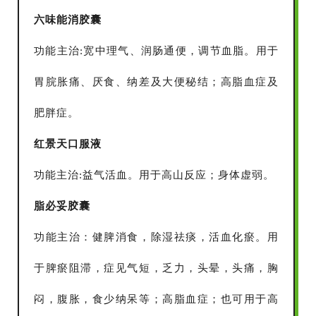
六味能消胶囊
功能主治:宽中理气、润肠通便，调节血脂。用于
胃脘胀痛、厌食、纳差及大便秘结；高脂血症及
肥胖症。
红景天口服液
功能主治:益气活血。用于高山反应；身体虚弱。
脂必妥胶囊
功能主治：健脾消食，除湿祛痰，活血化瘀。用
于脾瘀阻滞，症见气短，乏力，头晕，头痛，胸
闷，腹胀，食少纳呆等；高脂血症；也可用于高