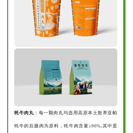
牦牛肉丸
：每一颗肉丸均选用高原本土散养亚帕
牦牛的后腿肉为原料，牦牛肉含量≥90%,其中蛋