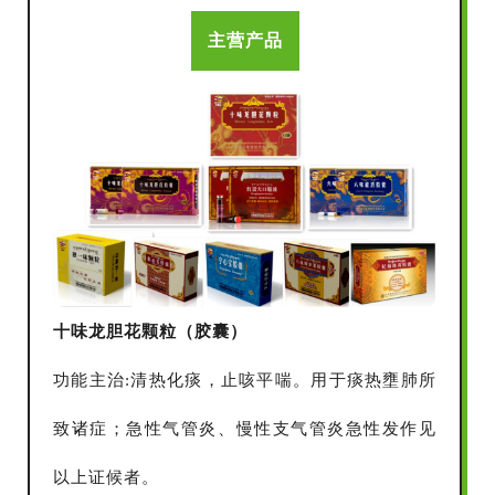
主营产品
十味龙胆花颗粒（胶囊）
功能主治:清热化痰，止咳平喘。用于痰热壅肺所
致诸症；急性气管炎、慢性支气管炎急性发作见
以上证候者。