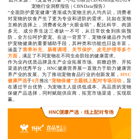
宠物行业洞察报告 | CBNData报告
》
“全面防护爱宠健康”逐渐成为宠物主的人均共识，消费者
对宠物的饮食产生了更为专业和进阶的需求。比如在宠物
主粮的选择上，消费者化身“火眼金睛”，配比科学、肉源
多元、成分养生这三者缺一不可，
从日常饮食到疾病预
防，全方位呵护爱宠。
在这一背景下，宠物保健品作为维
护宠物健康的重要辅助手段，其种类和功能也日益丰富，
涵盖了
营养补充、肠胃调理、关节保护、皮毛护理等多个
方面
，满足了不同宠物在不同生命阶段的健康需求。
作为业内优质品牌及生产企业拓展市场、前瞻趋势、开拓
渠道的优秀平台，HNC健康营养展一直致力于助力健康营
养产业的发展。为了推动宠物食品行业的创新发展，
HNC
健康严选
于
8月
推出
“宠物保健”主题线上配对专场活动
，旨
在通过平台优势，为宠物主人提供低成本、高品质的宠物
保健产品选择，同时赋能供应商，拓宽市场渠道，实现双
赢。