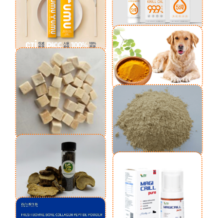
高纯南极磷虾油
鲜羊乳猫条
宠物食品风味剂
鸡肉粒冻干
大米酶解蛋白
苁蓉粉