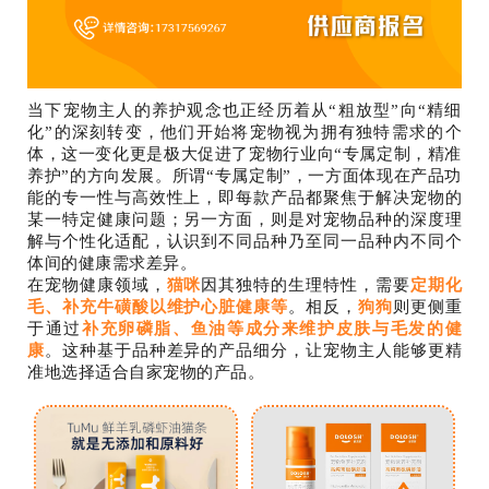
当下宠物主人的养护观念也正经历着从“粗放型”向“精细
化”的深刻转变，他们开始将宠物视为拥有独特需求的个
体，这一变化更是极大促进了宠物行业向“专属定制，精准
养护”的方向发展。所谓“专属定制”，一方面体现在产品功
能的专一性与高效性上，即每款产品都聚焦于解决宠物的
某一特定健康问题；另一方面，则是对宠物品种的深度理
解与个性化适配，认识到不同品种乃至同一品种内不同个
体间的健康需求差异。
在宠物健康领域，
猫咪
因其独特的生理特性，需要
定期化
毛、补充牛磺酸以维护心脏健康等
。相反，
狗狗
则更侧重
于通过
补充卵磷脂、鱼油等成分来维护皮肤与毛发的健
康
。这种基于品种差异的产品细分，让宠物主人能够更精
准地选择适合自家宠物的产品。