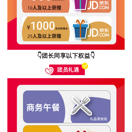
👇团长同享以下权益👇
团员礼遇