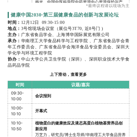
首部《大湾区老年营养膳食模式指南》正式发布
杨光，中国中医科学院中药资源中心资源保护与产
15:20
*最终议程请以现场为主
业经济研究室负责人
15:20-
关爱更年期女性健康，拒绝谈“更”色变
健康中国2030·第三届健康食品的创新与发展论坛
6. 2024年蜂产品进出口情况介绍
15:50
庞震苗，广州中医药大学教授、广东省泌尿协会生
时间：
12月12日 09:30-15:00
曹婷婷，中国蜂产品协会国际合作专委会 秘书长
殖健康分会副主委
地点：
3号馆现场会议室（展位号3T70, 近8号门 )
7. 捍卫蜂企业合法权益的方式与途径
主办：
广东省食品学会、上海博华国际展览有限公司
15:50-
探索健康新路径，营养科学的交叉融合
宋杰，山东省宋心仿蜂业发展基金会律师团队
承办：
华南理工大学食品科学与工程学院 、广东省食品学会青
16:20
陈蕾，广州态和生物首席科学家
年工作委员会、广东省食品学会海洋食品专业委员会、深圳大
8.《让蜂飞》纪录片创作及课题研究分享
16:20-
活力银发，老年营养健康需求及产品开发
学化学与环境工程学院
潘志琪，浙江传媒学院副教授、纪录片导演
16:50
庞美蓉，中粮营养健康研究院谷物研发中心产品开
协办：
中山大学公共卫生学院（深圳）、深圳职业技术大学食
发高级经理
品药品学院
2024年12月13日
16:50-
“健康产业”风已起！破内卷扩内需——2024保健食
上下滑动，查看更多
蜂产品市场培育与发展论坛
17:20
品趋势洞察
时间
议题/嘉宾
冀宇蓉，新营养 合伙人、执行副主编
09:30-
1. 2024中国营养保健食品消费市场洞察
09:30-
11:30
邢程，中国医药保健品进出口商会 健康事业部主任
会议报到
10:00
2. 协会打击假冒“俄罗斯蜂王浆”的情况介绍
10:00-
张艳，中国蜂产品协会 副会长
开幕式
10:10
3. 蜂蜜/蜂产品在传统电商渠道的增长方向
10:10-
植物蛋白的健康效应及液态高蛋白植物基营养品创
蒋郁嫣，京东健康 营养保健业务部采销经理
10:50
新应用
万芝力，研究员/博士生导师/华南理工大学食品营养