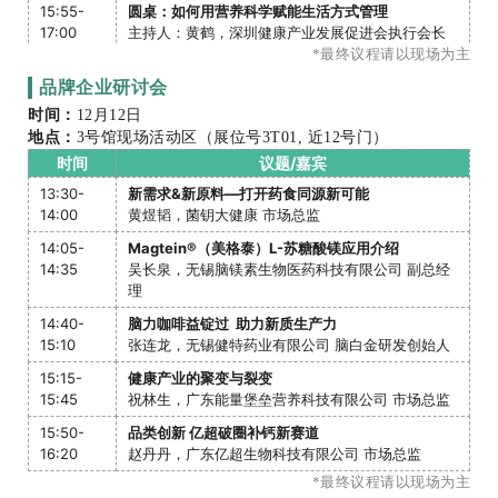
15:55-
圆桌：如何用营养科学赋能生活方式管理
17:00
主持人：黄鹤，深圳健康产业发展促进会执行会长
对话嘉宾：5-6位高校、医院、企业代表
*最终议程请以现场为主
品牌企业研讨会
17:00-
“深圳工匠” / 健康管理师考评员颁奖仪式
17:10
时间：
12月12日
地点：
3号馆现场活动区（展位号3T01, 近12号门）
17:10-
会员企业授牌仪式
17:20
时间
议题/嘉宾
13:30-
新需求&新原料—打开药食同源新可能
14:00
黄煜韬，菌钥大健康 市场总监
14:05-
Magtein®️（美格泰）L-苏糖酸镁应用介绍
14:35
吴长泉，无锡脑镁素生物医药科技有限公司 副总经
理
14:40-
脑力咖啡益锭过 助力新质生产力
15:10
张连龙，无锡健特药业有限公司 脑白金研发创始人
15:15-
健康产业的聚变与裂变
15:45
祝林生，广东能量堡垒营养科技有限公司 市场总监
15:50-
品类创新 亿超破圈补钙新赛道
16:20
赵丹丹，广东亿超生物科技有限公司 市场总监
*最终议程请以现场为主