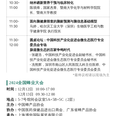
10:30-
纳米硒新营养干预与临床转化
11:00
陈填烽，国家杰青、暨南大学化学与材料学院院
长、暨南大学教授
11:00-
面向脑健康筛查的脑龄预测与脑信息基础模型
11:30
马婷，哈尔滨工业大学（深圳）生物医学工程与数
字健康学院 执行院长
11:30-
圆桌论坛：中国科技产业化促进会微生态医疗专业
12:00
委员会专场
肠道微生态的百家争鸣时代
·
张建浩，中国科技产业化促进会副秘书长、中国科
技产业化促进会微生态医疗专业委员会秘书长
·
冼熊辉，深圳市南山区人民医院儿科主任医师、中
国科技产业化促进会微生态医疗专业委员会委员
·
曾令西，深圳清华大学研究院创新药械转化中心副
*最终议程请以现场为主
主任、中国科技产业化促进会微生态医疗专业委员
2024全国蜂业大会
会副主任委员
·
常志远，新营养/营养盒子/竞合岛创始人
时间：
12月12日 10:00-17:00
12月13日 09:30-12:00
13:00-
明胶新知
地点：
5-7号馆间会议室5A+5B+5C（2层）
13:30
农丽萍，欧帝玛（广州）生物科技有限公司
主办：
中国蜂产品协会
协办：
中国医药保健品进出口商会、广东省蜂产品协会
13:30-
新老年的未来基石：科学探索
承办：
上海博华国际展览有限公司