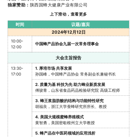
14:00
刘新旗，北京工商大学食品与健康学院教授、北京
独家赞助：
陕西国蜂大健康产业有限公司
食品营养与人类健康高精尖创新中心首席科学家
上下滑动，查看更多
14:00-
康复医学助力“生活品质”回归
14:30
宋林，中国康复医学会理事及颈椎病专业委员会常
时间
议题/嘉宾
务委员、福建省康复医学会常务理事及中西医结合
2024年12月12日
专业委员会主任委员
10:00-
中国蜂产品协会九届一次常务理事会
14:30-
圆桌论坛：福建省营养师协会专场
12:00
15:00
中国未来营养新老年发展趋势
·
刘新旗，北京工商大学食品与健康学院教授、北京
大会主旨报告
食品营养与人类健康高精尖创新中心首席科学家
·
宋林，中国康复医学会理事及颈椎病专业委员会常
13:30-
1. 厚培市场 共享发展
务委员、福建省康复医学会常务理事及中西医结合
17:00
孙国峰，中国蜂产品协会 常务副会长兼秘书长
专业委员会主任委员
2. 质量为基 科技为先 助力蜂业新质发展
·
俞锦福，福建省营养师协会副会长兼秘书长、海峡
傅骏青，山东省食品药品检验研究院 高级工程师
两岸和平统一促进会两岸大湾区营养与健康研究所
副所长
3. 蜂王浆脂肪酸的结构与功能特性研究
·
黄贵青，深圳市卫健委营养健康宣教专家、中国老
胡福良，浙江大学蚕蜂研究所所长、教授
年保健协会营养康复分会专家委员
4. 美国大规模蜜蜂养殖模式
15:00-
《大湾区老年营养膳食模式指南》解读
黄智勇，美国密歇根州立大学教授
15:15
刘彦雯，福建省营养师协会 会长
5. 蜂产品在中医药领域的应用浅析
15:15-