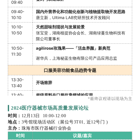
09:40
市场机会在哪里？
– 消费者愈发看重健康理念和成分的优势，如何塑造
09:40-
国内外营养化和功能化创新与植物提取物开发思路
价值切能合规有效传播？
10:10
唐立新，UItima LAB究研所技术开发顾问
– 现阶段各渠道动销好的爆品都要有哪些要素？
– 新营销思路和方向的创新与探索，下一个营销爆破
10:10-
天然甜味剂现状与发展前景
点！
10:50
张宝堂，湖南植提协会会长、湖南绿蔓生物科技有
限公司董事长
嘉宾：
小红书-周嘉洋、飞瓜数据-十三、视频号-黄
10:50-
agilirose玫瑰果——「活血养颜」新典范
炜铭、维康-刘守强、喜马拉雅头部IP-二妹姐、尚凝
11:30
跨境/香港元和养生-王涛、头部品牌产品经理
谢华兵，上海秘蓝生物有限公司产品应用总监
口服美容功能食品趋势专题
13:30-
开场致辞
13:40
13:40-
超级原料在口服抗衰领域的应用
*最终议程请以现场为主
14:10
王潇涵，口服抗衰前沿原料研究院创始人
2024医疗器械市场高质量发展论坛
时间：
12月13日 10:00-12:00
14:10-
口服美容科学创新：PQQ带来细胞级抗衰
地点：
3号馆现场活动区（展位号3T01, 近12号门 )
14:40
王晶晶，湖北美琪健康科技有限公司市场产品经理
主办：
珠海市医疗器械行业协会
时间
议题/嘉宾
14:40-
新产品哲学“好喝的营养”助力品牌快速成长