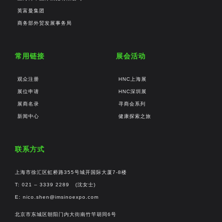
英富曼集团
商务部外贸发展事务局
常用链接
展会活动
观众注册
HNC上海展
展位申请
HNC深圳展
展商名录
寻商会系列
新闻中心
健康探索之旅
联系方式
上海市徐汇区虹桥路355号城开国际大厦7-8楼
T: 021 – 3339 2289 (沈女士)
E:
nico.shen@imsinoexpo.com
北京市东城区朝阳门内大街南竹竿胡同6号