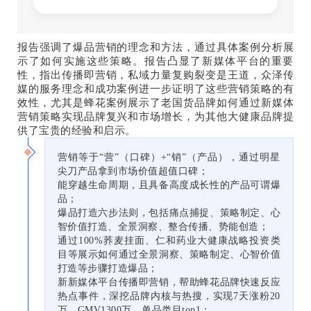
报告强调了爆品营销的理念和方法，通过具体案例分析展
示了如何实施这些策略。报告凸显了新媒体平台的重要
性，指出传播即营销，私域力量复购裂变是王道，众泽传
媒的服务理念和成功案例进一步证明了这些营销策略的有
效性，尤其是蜂花案例展示了老国货品牌如何通过新媒体
营销策略实现品牌复兴和市场增长，为其他大健康品牌提
供了宝贵的经验和启示。
营销等于“营”（口碑）+“销”（产品），通过明星
尖刀产品拿到市场价值超值口碑；
能穿越生命周期，且具备高度成长性的产品可谓爆
品；
爆品打造六步法则，包括痛点捕捉、策略制定、心
智价值打造、全景洞察、整合传播、势能创造；
通过100%荞麦挂面、仁和药业大健康战略投资类
目等展示如何通过全景洞察、策略制定、心智价值
打造等步骤打造爆品；
新新媒体平台传播即营销，帮助蜂花品牌快速反应
热点事件，深挖品牌内核与热搜，实现7天涨粉20
万，GMV1300万，单品类目top1；