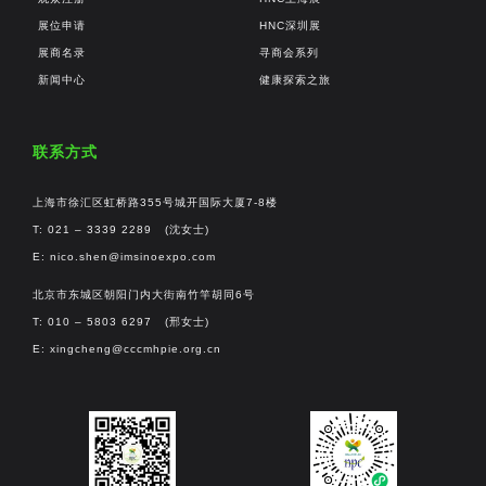
展位申请
HNC深圳展
展商名录
寻商会系列
新闻中心
健康探索之旅
联系方式
上海市徐汇区虹桥路355号城开国际大厦7-8楼
T: 021 – 3339 2289 (沈女士)
E:
nico.shen@imsinoexpo.com
北京市东城区朝阳门内大街南竹竿胡同6号
T: 010 – 5803 6297 (邢女士)
E:
xingcheng@cccmhpie.org.cn