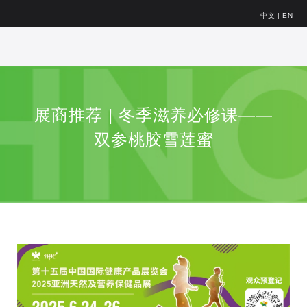
中文
|
EN
展商推荐 | 冬季滋养必修课——
双参桃胶雪莲蜜