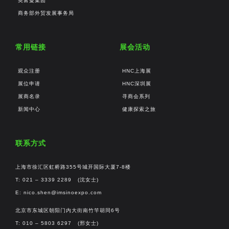
英富曼集团
商务部外贸发展事务局
常用链接
展会活动
观众注册
HNC上海展
展位申请
HNC深圳展
展商名录
寻商会系列
新闻中心
健康探索之旅
联系方式
上海市徐汇区虹桥路355号城开国际大厦7-8楼
T: 021 – 3339 2289 (沈女士)
E:
nico.shen@imsinoexpo.com
北京市东城区朝阳门内大街南竹竿胡同6号
T: 010 – 5803 6297 (邢女士)