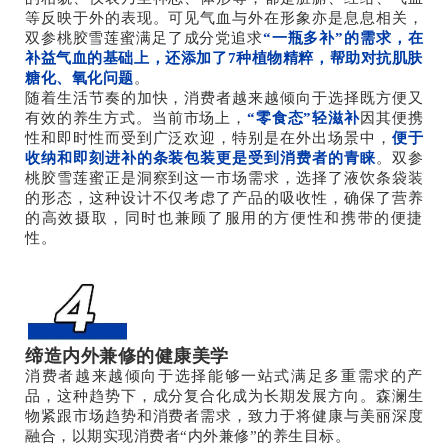
等反映于外的表现。可见气血与外在形象亦是息息相关，
双参桃胶雪莲蜜满足了成分党追求
“一瓶多补”的需求，在
补益气血的基础上，还添加了7种植物精粹，帮助对抗肌肤
糖化、氧化问题
。
随着生活节奏的加快，消费者越来越倾向于选择既方便又
有效的养生方式。当前市场上，
“零食态”轻滋补
因其便携
性和即时性而受到广泛欢迎，特别是在外出场景中，
便于
收纳和即刻进补的条装包装更是受到消费者的青睐
。双参
桃胶雪莲蜜正是洞察到这一市场需求，选择了液饮条袋装
的形态，这种设计不仅考虑了产品的吸收性，确保了营养
的高效摄取，同时也兼顾了服用的方便性和携带的便捷
性。
缔造内外兼修的健康美学
消费者越来越倾向于选择能够一站式满足多重需求的产
品，这种趋势下，成分复合化成为长期发展方向。森澜生
物紧跟市场趋势和消费者需求，致力于将健康与美丽深度
融合，以期实现消费者“内外兼修”的养生目标。