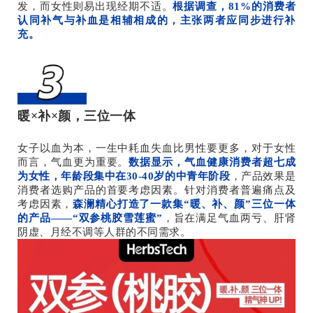
发，而女性则易出现经期不适。
根据调查，81%的消费者
认同补气与补血是相辅相成的，主张两者应同步进行补
充。
暖×补×颜，三位一体
女子以血为本，一生中耗血失血比男性要更多，对于女性
而言，气血更为重要。
数据显示，气血健康消费者超七成
为女性，年龄段集中在30-40岁的中青年阶段
，产品效果是
消费者选购产品的首要考虑因素。针对消费者普遍痛点及
考虑因素，
森澜精心打造了一款集“暖、补、颜”三位一体
的产品——“双参桃胶雪莲蜜”
，旨在满足气血两亏、肝肾
阴虚、月经不调等人群的不同需求。