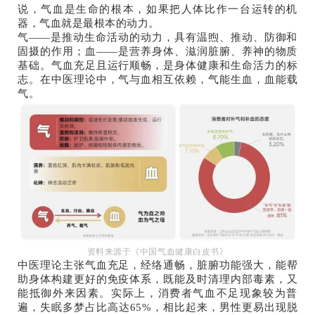
说，气血是生命的根本，如果把人体比作一台运转的机
器，气血就是最根本的动力。
气——是推动生命活动的动力，具有温煦、推动、防御和
固摄的作用；血——是营养身体、滋润脏腑、养神的物质
基础。气血充足且运行顺畅，是身体健康和生命活力的标
志。在中医理论中，气与血相互依赖，气能生血，血能载
气。
资料来源于《中国气血健康白皮书》
中医理论主张气血充足，经络通畅，脏腑功能强大，能帮
助身体构建更好的免疫体系，既能及时清理内部毒素，又
能抵御外来因素。实际上，消费者气血不足现象较为普
遍，失眠多梦占比高达65%，相比起来，男性更易出现脱