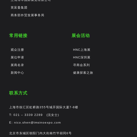
英富曼集团
商务部外贸发展事务局
常用链接
展会活动
观众注册
HNC上海展
展位申请
HNC深圳展
展商名录
寻商会系列
新闻中心
健康探索之旅
联系方式
上海市徐汇区虹桥路355号城开国际大厦7-8楼
T: 021 – 3339 2289 (沈女士)
E:
nico.shen@imsinoexpo.com
北京市东城区朝阳门内大街南竹竿胡同6号