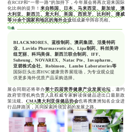
在RCEP和“一带一路”的加持下，今年展会将再次迎来国际
化比例的提升！
来自韩国、日本、马来西亚、新加坡、澳
大利亚、新西兰、意大利、美国、西班牙、比利时、挪威
等30余个国家和地区的海外企业
组成豪华阵容亮相。
BLACKMORES、蓝桉制药、澳药集团、活曼特药
业、Lavida Pharmaceuticals、Lipa制药、科丝美诗
纽芝丽、科玛美保、新西兰联合制药、IFF、
Suheung、NOVAREX、Natac Pte、Invapharm、
亚碧株式会社、Robinson、Lambo Laboratories等
国际巨头出席HNC健康营养展现场，为专业观众提
供更多海外优质产品采购选择。
展会同期还将举办
第十四届营养健康产业发展论坛
，邀约
政府管理机构负责人及权威专家解读保健品进出口最新政
策法规。
CMA澳大利亚保健品协会
也将携澳洲知名企业进
行品牌路演，共同探索跨境贸易的发展之路。