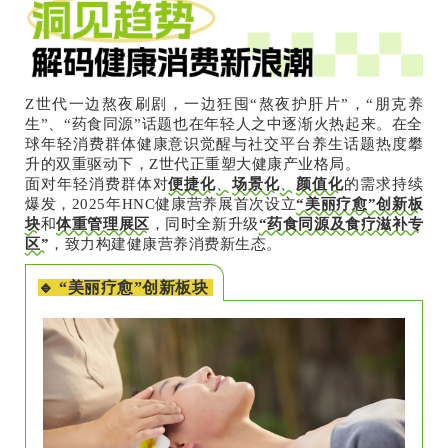
Z世代一边熬夜刷剧，一边狂囤“熬夜护肝片”，“朋克养
生”、“药食同源”话题也在年轻人之中逐渐火热起来。在全
球年轻消费群体健康意识觉醒与社交平台养生话题热度攀
升的双重驱动下，Z世代正重塑大健康产业格局。
面对年轻消费群体对
便捷化
、
场景化
、
颜值化
的需求持续
爆发，2025年HNC健康营养展首次设立
“美丽疗愈”创新板
块
和
体重管理展区
，同时全新升级
“药食同源及食疗滋补专
区”
，致力构建健康营养消费新生态。
🔹 “美丽疗愈”创新板块