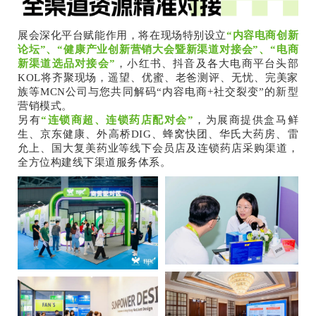
展会深化平台赋能作用，将在现场特别设立
“内容电商创新
论坛”、“健康产业创新营销大会暨新渠道对接会”、“电商
新渠道选品对接会”
，小红书、抖音及各大电商平台头部
KOL将齐聚现场，遥望、优蜜、老爸测评、无忧、完美家
族等MCN公司与您共同解码“内容电商+社交裂变”的新型
营销模式。
另有
“连锁商超、连锁药店配对会”
，为展商提供盒马鲜
生、京东健康、外高桥DIG、蜂窝快团、华氏大药房、雷
允上、国大复美药业等线下会员店及连锁药店采购渠道，
全方位构建线下渠道服务体系。