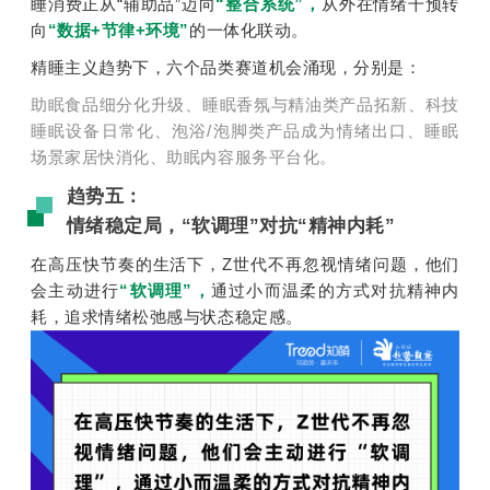
睡消费正从“辅助品”迈向
“整合系统”
，
从外在情绪干预转
向
“数据+节律+环境”
的一体化联动。
精睡主义趋势下，六个品类赛道机会涌现，分别是：
助眠食品细分化升级、睡眠香氛与精油类产品拓新、科技
睡眠设备日常化、泡浴/泡脚类产品成为情绪出口、睡眠
场景家居快消化、助眠内容服务平台化。
趋势五：
情绪稳定局，“软调理”对抗“精神内耗”
在高压快节奏的生活下，Z世代不再忽视情绪问题，他们
会主动进行
“软调理”，
通过小而温柔的方式对抗精神内
耗，追求情绪松弛感与状态稳定感。