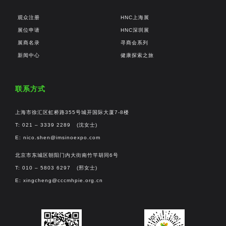
观众注册
HNC上海展
展位申请
HNC深圳展
展商名录
寻商会系列
新闻中心
健康探索之旅
联系方式
上海市徐汇区虹桥路355号城开国际大厦7-8楼
T: 021 – 3339 2289 (沈女士)
E:
nico.shen@imsinoexpo.com
北京市东城区朝阳门内大街南竹竿胡同6号
T: 010 – 5803 6297 (邢女士)
E:
xingcheng@cccmhpie.org.cn