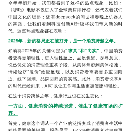
今年年初开始，我们都看到了这样的热点现象，比如：
《哪吒》电影不仅进入了全球票房排行榜，还代表着我们
中国文化的崛起；还有deepseek的问世和春晚上机器人
的舞蹈，让我们看到科技创新AI升级将我们带入新的时
代。
这些热点现象都在表明：
2025年，新的格局正在被打开，是一个消费跨越之年。
知萌将2025年的关键词定为
“求真”和“向实”
，中国消费
者变得更加理性，进入理性至上、品质觉醒、探寻意义、
悦己优先的消费理念重构阶段。从集体焦虑到集体松弛，
情绪经济“溢价”效应显现，以及消费者需要更多重回附
近、线下回潮、品牌回归的真实感。此外，消费者悦享AI
的时代已经到来，AI可以让工作与生活更加便捷和轻松。
在这个消费跨越之年，健康行业也在发生变化：
一方面，健康消费的持续演进，催生了健康市场的扩
容。
首先，健康这个词从一个产业的泛指变成了消费者生活中
始终重要的关键词。报告显示，62.2%的消费者对健康更