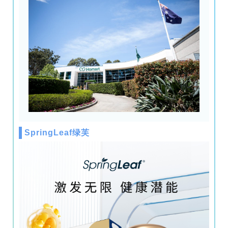
SpringLeaf绿芙