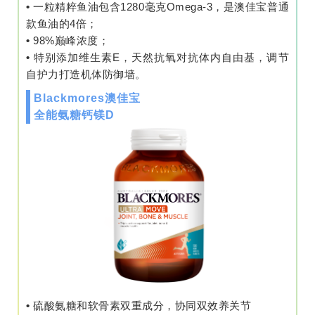
•
一粒精粹鱼油包含1280毫克Omega-3，是澳佳宝普通
款鱼油的4倍；
•
98%巅峰浓度；
•
特别添加维生素E，天然抗氧对抗体内自由基，调节
自护力打造机体防御墙。
Blackmores澳佳宝
全能氨糖钙镁D
•
硫酸氨糖和软骨素双重成分，协同双效养关节