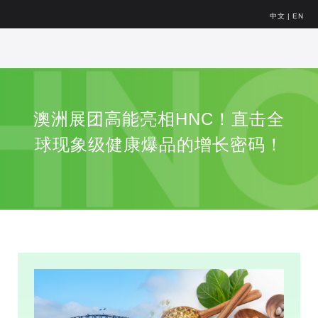
中文
|
EN
澳洲展团高能亮相HNC！直击全
球现象级健康爆品的增长密码！