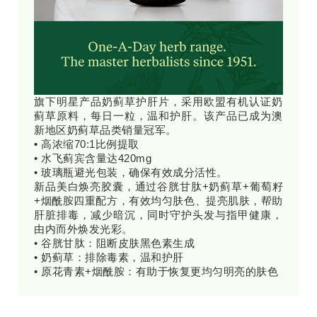
旗下明星产品奶蓟草护肝片，采用欧盟有机认证奶
蓟草原料，每日一粒，温和护肝。该产品已成为澳
新地区奶蓟草品类销量冠军。
•
高浓缩70:1比例提取
• 水飞蓟宾含量达420mg
• 玻璃瓶避光包装，确保有效成分活性。
新品美白焕亮胶囊，通过谷胱甘肽+奶蓟草+葡萄籽
+烟酰胺四重配方，有效均匀肤色、提亮肌肤，帮助
肝脏排毒，减少暗沉，同时守护头发与指甲健康，
由内而外焕发光彩。
• 谷胱甘肽：阻断皮肤黑色素生成
• 奶蓟草：排除毒素，温和护肝
• 原花青素+烟酰胺：有助于恢复更均匀明亮的肤色