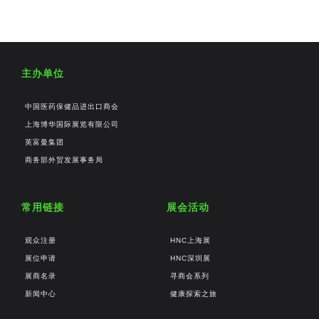
主办单位
中国医药保健品进出口商会
上海博华国际展览有限公司
英富曼集团
商务部外贸发展事务局
常用链接
展会活动
观众注册
HNC上海展
展位申请
HNC深圳展
展商名录
寻商会系列
新闻中心
健康探索之旅