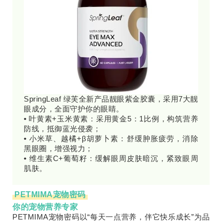
SpringLeaf 绿芙全新产品靓眼紫金胶囊，采用7大靓
眼成分，全面守护你的眼睛。
•
叶黄素+玉米黄素：采用黄金5：1比例，构筑营养
防线，抵御蓝光侵袭；
•
小米草、越橘+β胡萝卜素：舒缓肿胀疲劳，消除
黑眼圈，增强视力；
•
维生素C+葡萄籽：缓解眼周皮肤暗沉，紧致眼周
肌肤。
PETMIMA宠物密码
你的宠物营养专家
PETMIMA宠物密码以“每天一点营养，伴它快乐成长”为品