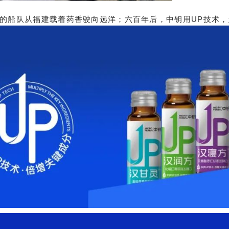
的船队从福建载着药香驶向远洋；六百年后，中钥用UP技术