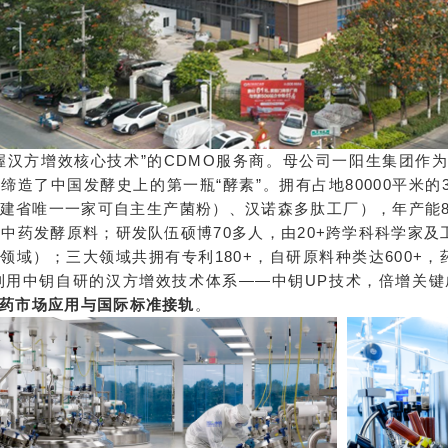
握汉方增效核心技术”的CDMO服务商。母公司一阳生集团作
缔造了中国发酵史上的第一瓶“酵素”。拥有占地80000平米
建省唯一一家可自主生产菌粉）、汉诺森多肽工厂），年产能8
种中药发酵原料；研发队伍硕博70多人，由20+跨学科科学家
领域）；三大领域共拥有专利180+，自研原料种类达600+，药
；利用中钥自研的汉方增效技术体系——中钥UP技术，倍增关
药市场应用与国际标准接轨
。