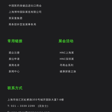
中国医药保健品进出口商会
上海博华国际展览有限公司
英富曼集团
商务部外贸发展事务局
常用链接
展会活动
观众注册
HNC上海展
展位申请
HNC深圳展
展商名录
寻商会系列
新闻中心
健康探索之旅
联系方式
上海市徐汇区虹桥路355号城开国际大厦7-8楼
T: 021 – 3339 2289 (沈女士)