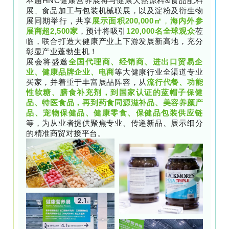
本届HNC健康营养展将与健康天然原料&食品配料
展、食品加工与包装机械联展，以及淀粉及衍生物
展同期举行，共享
展示面积
200,000㎡
，
海内外参
展商
超2,500家
，预计将吸引
120,000名
全球观众
莅
临，联合打造大健康产业上下游发展新高地，充分
彰显产业蓬勃生机！
展会将盛邀
全国代理商、经销商、进出口贸易企
业、健康品牌企业、电商
等大健康行业全渠道专业
买家，并着重于丰富展品阵容，从
流行代餐、功能
性软糖、膳食补充剂，到国家认证的蓝帽子保健
品、特医食品，再到药食同源滋补品、美容养颜产
品、宠物保健品、健康零食、保健品包装供应链
等，为从业者提供聚焦专业、传递新品、展示细分
的精准商贸对接平台。