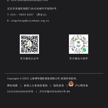
E:
nico.shen@imsinoexpo.com
北京市东城区朝阳门内大街南竹竿胡同6号
T: 010 – 5803 6297 (邢女士)
E:
xingcheng@cccmhpie.org.cn
官方微信公众号
官方微信小程序
Copyright © 2025 上海博华国际展览有限公司 保留所有权利。
网站地图
|
参观人士条例及规则
|
隐私政策
|
沪公网安备
31010402000459号​
|
沪ICP备05034851号-86